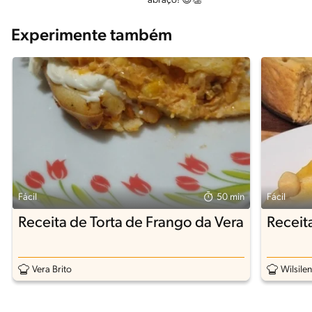
abraço! 😉👏
Experimente também
Fácil
50 min
Fácil
Receita de Torta de Frango da Vera
Receit
Vera Brito
Wilsile