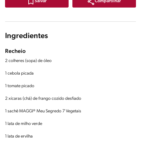
Compartilhar
Salvar
Ingredientes
Recheio
2 colheres (sopa) de óleo
1 cebola picada
1 tomate picado
2 xícaras (chá) de frango cozido desfiado
1 sachê MAGGI® Meu Segredo 7 Vegetais
1 lata de milho verde
1 lata de ervilha