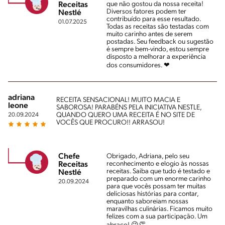
que não gostou da nossa receita!
Receitas
Diversos fatores podem ter
Nestlé
contribuído para esse resultado.
01.07.2025
Todas as receitas são testadas com
muito carinho antes de serem
postadas. Seu feedback ou sugestão
é sempre bem-vindo, estou sempre
disposto a melhorar a experiência
dos consumidores. ❤
adriana
RECEITA SENSACIONAL! MUITO MACIA E
leone
SABOROSA! PARABÉNS PELA INICIATIVA NESTLE,
QUANDO QUERO UMA RECEITA É NO SITE DE
20.09.2024
VOCÊS QUE PROCURO!! ARRASOU!
Chefe
Obrigado, Adriana, pelo seu
reconhecimento e elogio às nossas
Receitas
receitas. Saiba que tudo é testado e
Nestlé
preparado com um enorme carinho
20.09.2024
para que vocês possam ter muitas
deliciosas histórias para contar,
enquanto saboreiam nossas
maravilhas culinárias. Ficamos muito
felizes com a sua participação. Um