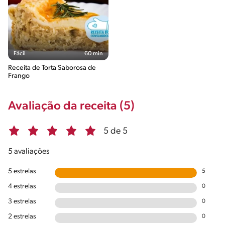
Fácil
60 min
Receita de Torta Saborosa de
Frango
Avaliação da receita (5)
5 de 5
5 avaliações
5 estrelas
5
4 estrelas
0
3 estrelas
0
2 estrelas
0