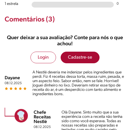
1 estrela
0
Comentários (3)
Quer deixar a sua avaliação? Conte para nós o que
achou!
Login
Cadastre-se
A Nestlé deveria me indenizar pelos ingredientes que
perdi. Fiz 4 receitas dessa torta, massa ruim, pesada, e
Dayane
um aspecto feio. Sabor então, nem se fale. Horrível!
08.12.2025
Joguei dinheiro no lixo. Deveriam retirar esse tipo de
receita do ar, é um desperdício com tanto alimento e
ingredientes bons.
Chefe
Olá Dayane. Sinto muito que a sua
experiência com a receita não tenha
Receitas
sido como você esperava. Todas as
Nestlé
nossas receitas são preparadas e
08.12.2025
testadas com muito carinho pelo