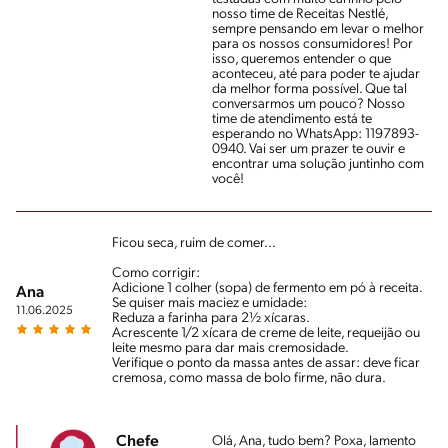
nosso time de Receitas Nestlé,
sempre pensando em levar o melhor
para os nossos consumidores! Por
isso, queremos entender o que
aconteceu, até para poder te ajudar
da melhor forma possível. Que tal
conversarmos um pouco? Nosso
time de atendimento está te
esperando no WhatsApp: 1197893-
0940. Vai ser um prazer te ouvir e
encontrar uma solução juntinho com
você!
Ficou seca, ruim de comer...
Como corrigir:
Adicione 1 colher (sopa) de fermento em pó à receita.
Ana
Se quiser mais maciez e umidade:
11.06.2025
Reduza a farinha para 2½ xícaras.
Acrescente 1/2 xícara de creme de leite, requeijão ou
leite mesmo para dar mais cremosidade.
Verifique o ponto da massa antes de assar: deve ficar
cremosa, como massa de bolo firme, não dura.
Chefe
Olá, Ana, tudo bem? Poxa, lamento