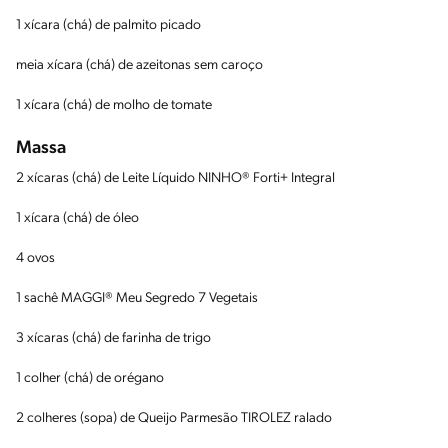
1 xícara (chá) de palmito picado
meia xícara (chá) de azeitonas sem caroço
1 xícara (chá) de molho de tomate
Massa
2 xícaras (chá) de Leite Líquido NINHO® Forti+ Integral
1 xícara (chá) de óleo
4 ovos
1 sachê MAGGI® Meu Segredo 7 Vegetais
3 xícaras (chá) de farinha de trigo
1 colher (chá) de orégano
2 colheres (sopa) de Queijo Parmesão TIROLEZ ralado