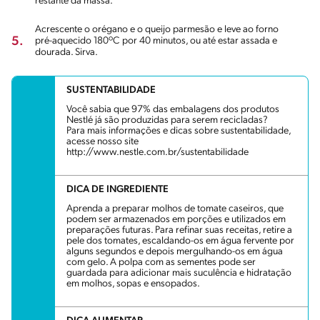
restante da massa.
Acrescente o orégano e o queijo parmesão e leve ao forno
5.
pré-aquecido 180ºC por 40 minutos, ou até estar assada e
dourada. Sirva.
SUSTENTABILIDADE
Você sabia que 97% das embalagens dos produtos
Nestlé já são produzidas para serem recicladas?
Para mais informações e dicas sobre sustentabilidade,
acesse nosso site
http://www.nestle.com.br/sustentabilidade
DICA DE INGREDIENTE
Aprenda a preparar molhos de tomate caseiros, que
podem ser armazenados em porções e utilizados em
preparações futuras. Para refinar suas receitas, retire a
pele dos tomates, escaldando-os em água fervente por
alguns segundos e depois mergulhando-os em água
com gelo. A polpa com as sementes pode ser
guardada para adicionar mais suculência e hidratação
em molhos, sopas e ensopados.