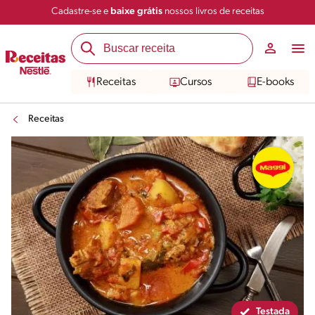
Cadastre-se e
baixe grátis
nossos livros de receitas
Compartilhar
Salvar
Receitas
Cursos
E-books
Receitas
Testada