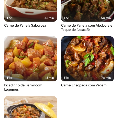
Fácil
45 min
Fácil
50 min
Carne de Panela Saborosa
Carne de Panela com Abóbora e
Toque de Nescafé
Fácil
45 min
Fácil
70 min
Picadinho de Pernil com
Carne Ensopada com Vagem
Legumes