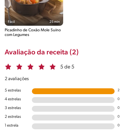
Fácil
25 min
Picadinho de Coxão Mole Suíno
com Legumes
Avaliação da receita (2)
5 de 5
2 avaliações
5 estrelas
2
4 estrelas
0
3 estrelas
0
2 estrelas
0
1 estrela
0