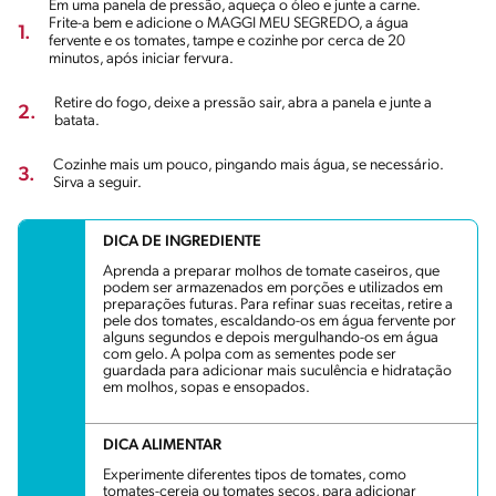
Em uma panela de pressão, aqueça o óleo e junte a carne.
Frite-a bem e adicione o MAGGI MEU SEGREDO, a água
1.
fervente e os tomates, tampe e cozinhe por cerca de 20
minutos, após iniciar fervura.
Retire do fogo, deixe a pressão sair, abra a panela e junte a
2.
batata.
Cozinhe mais um pouco, pingando mais água, se necessário.
3.
Sirva a seguir.
DICA DE INGREDIENTE
Aprenda a preparar molhos de tomate caseiros, que
podem ser armazenados em porções e utilizados em
preparações futuras. Para refinar suas receitas, retire a
pele dos tomates, escaldando-os em água fervente por
alguns segundos e depois mergulhando-os em água
com gelo. A polpa com as sementes pode ser
guardada para adicionar mais suculência e hidratação
em molhos, sopas e ensopados.
DICA ALIMENTAR
Experimente diferentes tipos de tomates, como
tomates-cereja ou tomates secos, para adicionar