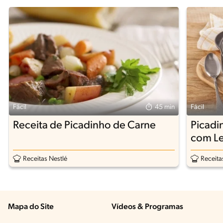
Fácil
45 min
Fácil
Receita de Picadinho de Carne
Picadi
com L
Receitas Nestlé
Receita
Mapa do Site
Vídeos & Programas​