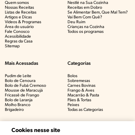
Quem somos
Nestlé na Sua Cozinha
Nossas Receitas
Receitas em Dobro
Listas de Receitas​
Se Alimentar Bem, Que Mal Tem?​
Artigos e Dicas​
Vai Bem Com Quê?​
Vídeos & Programas​
Deu Ruim​
Área do usuário
Crianças na Cozinha​
Fale Conosco
Todos os programas
Acessibilidade
Regras da Casa
Sitemap
Mais Acessadas
Categorias
Pudim de Leite
Bolos
Bolo de Cenoura
Sobremesas
Bolo de Fubá Cremoso
Carnes Bovinas​
Mousse de Maracujá
Frango & Aves​
Fricassê de Frango
Macarrão & Pasta​
Bolo de Laranja
Pães & Tortas​
Molho Branco
Peixes
Brigadeiro
Todas as Categorias
Cookies nesse site