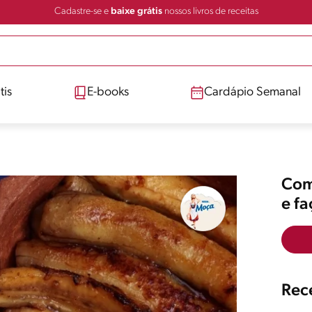
Cadastre-se e
baixe grátis
nossos livros de receitas
tis
E-books
Cardápio Semanal
Comp
e f
Rece