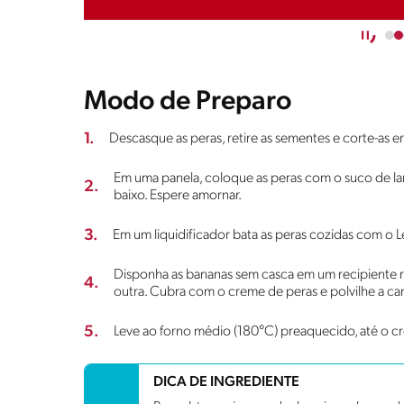
Modo de Preparo
1.
Descasque as peras, retire as sementes e corte-as 
Em uma panela, coloque as peras com o suco de la
2.
baixo. Espere amornar.
3.
Em um liquidificador bata as peras cozidas com o 
Disponha as bananas sem casca em um recipiente r
4.
outra. Cubra com o creme de peras e polvilhe a ca
5.
Leve ao forno médio (180°C) preaquecido, até o cr
DICA DE INGREDIENTE