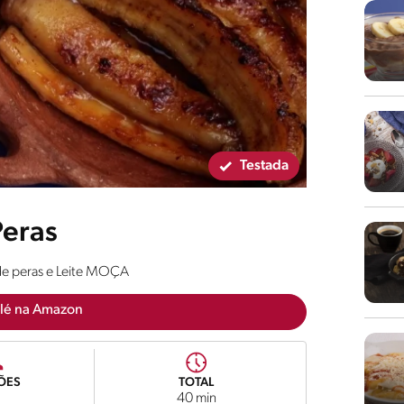
Testada
eras
de peras e Leite MOÇA
lé na Amazon
ÕES
TOTAL
40 min