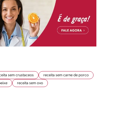
ceita sem crustaceos
receita sem carne de porco
peixe
receita sem ovo