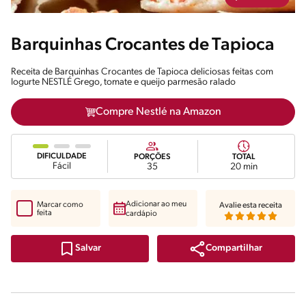
Barquinhas Crocantes de Tapioca
Receita de Barquinhas Crocantes de Tapioca deliciosas feitas com
Iogurte NESTLÉ Grego, tomate e queijo parmesão ralado
Compre Nestlé na Amazon
DIFICULDADE
PORÇÕES
TOTAL
Fácil
35
20 min
Adicionar ao meu
Marcar como
Avalie esta receita
feita
cardápio
Compartilhar
Salvar