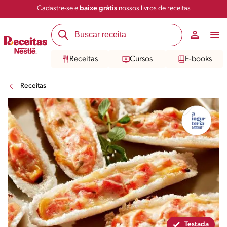
Cadastre-se e
baixe grátis
nossos livros de receitas
Compartilhar
Salvar
Receitas
Cursos
E-books
Receitas
Testada