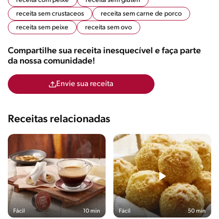
receita com peixe
receita sem gluten
receita sem crustaceos
receita sem carne de porco
receita sem peixe
receita sem ovo
Compartilhe sua receita inesquecível e faça parte
da nossa comunidade!
Envie sua receita
Receitas relacionadas
Fácil
10 min
Fácil
50 min