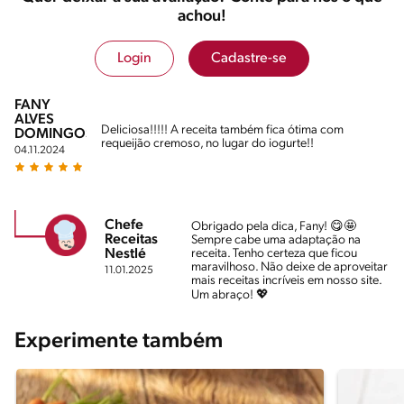
achou!
Login
Cadastre-se
FANY
ALVES
Deliciosa!!!!! A receita também fica ótima com
DOMINGOS
requeijão cremoso, no lugar do iogurte!!
04.11.2024
Chefe
Obrigado pela dica, Fany! 😋🤩
Receitas
Sempre cabe uma adaptação na
Nestlé
receita. Tenho certeza que ficou
maravilhoso. Não deixe de aproveitar
11.01.2025
mais receitas incríveis em nosso site.
Um abraço! 💖
Experimente também