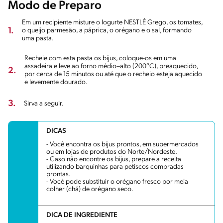
Modo de Preparo
Em um recipiente misture o Iogurte NESTLÉ Grego, os tomates,
1.
o queijo parmesão, a páprica, o orégano e o sal, formando
uma pasta.
Recheie com esta pasta os bijus, coloque-os em uma
assadeira e leve ao forno médio–alto (200°C), preaquecido,
2.
por cerca de 15 minutos ou até que o recheio esteja aquecido
e levemente dourado.
3.
Sirva a seguir.
DICAS
- Você encontra os bijus prontos, em supermercados
ou em lojas de produtos do Norte/Nordeste.
- Caso não encontre os bijus, prepare a receita
utilizando barquinhas para petiscos compradas
prontas.
- Você pode substituir o orégano fresco por meia
colher (chá) de orégano seco.
DICA DE INGREDIENTE