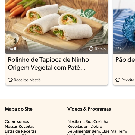
Fácil
10 min
Fácil
Rolinho de Tapioca de Ninho
Pão de
Origem Vegetal com Patê
Cremoso
Receitas Nestlé
Receita
Mapa do Site
Vídeos & Programas​
Quem somos
Nestlé na Sua Cozinha
Nossas Receitas
Receitas em Dobro
Listas de Receitas​
Se Alimentar Bem, Que Mal Tem?​