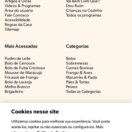
Artigos e Dicas​
Vai Bem Com Quê?​
Vídeos & Programas​
Deu Ruim​
Área do usuário
Crianças na Cozinha​
Fale Conosco
Todos os programas
Acessibilidade
Regras da Casa
Sitemap
Mais Acessadas
Categorias
Pudim de Leite
Bolos
Bolo de Cenoura
Sobremesas
Bolo de Fubá Cremoso
Carnes Bovinas​
Mousse de Maracujá
Frango & Aves​
Fricassê de Frango
Macarrão & Pasta​
Bolo de Laranja
Pães & Tortas​
Molho Branco
Peixes
Brigadeiro
Todas as Categorias
Cookies nesse site
Utilizamos cookies para melhorar sua experiência. Você pode
aceitá-los, rejeitar os não essenciais ou configurá-los. Mais