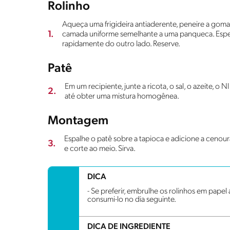
Rolinho
Aqueça uma frigideira antiaderente, peneire a goma
1.
camada uniforme semelhante a uma panqueca. Espere 
rapidamente do outro lado. Reserve.
Patê
Em um recipiente, junte a ricota, o sal, o azeite,
2.
até obter uma mistura homogênea.
Montagem
Espalhe o patê sobre a tapioca e adicione a cenoura
3.
e corte ao meio. Sirva.
DICA
- Se preferir, embrulhe os rolinhos em papel
consumi-lo no dia seguinte.
DICA DE INGREDIENTE