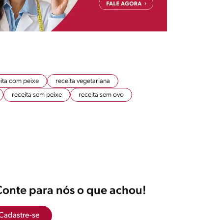
ita com peixe
receita vegetariana
receita sem peixe
receita sem ovo
Conte para nós o que achou!
Cadastre-se