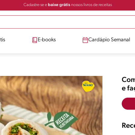
Cadastre-se e
baixe grátis
nossos livros de receitas
tis
E-books
Cardápio Semanal
Comp
e f
Rece