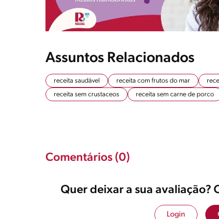
Assuntos Relacionados
receita saudável
receita com frutos do mar
rece
receita sem crustaceos
receita sem carne de porco
Comentários (0)
Quer deixar a sua avaliação? 
Login