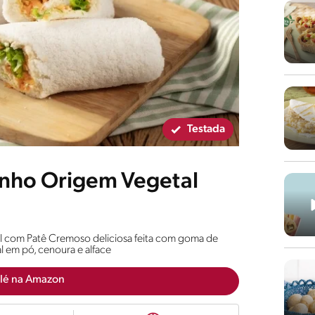
Testada
inho Origem Vegetal
l com Patê Cremoso deliciosa feita com goma de
l em pó, cenoura e alface
lé na Amazon