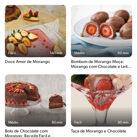
Fácil
140 min
Médio
50 min
Doce Amor de Morango
Bombom de Morango Moça:
Morango com Chocolate e Leite
Condensado
Médio
95 min
Fácil
30 min
Bolo de Chocolate com
Taça de Morango e Chocolate
Morango: Receita Fácil e