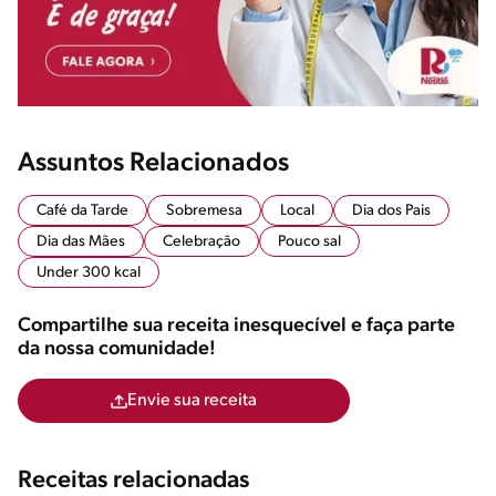
Assuntos Relacionados
Café da Tarde
Sobremesa
Local
Dia dos Pais
Dia das Mães
Celebração
Pouco sal
Under 300 kcal
Compartilhe sua receita inesquecível e faça parte
da nossa comunidade!
Envie sua receita
Receitas relacionadas