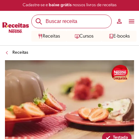
Cadastre-se e
baixe grátis
nossos livros de receitas
Compartilhar
Salvar
Receitas
Cursos
E-books
Receitas
Testada