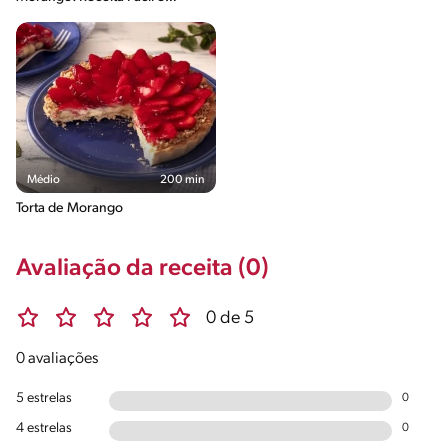
Irresistível
Médio
200 min
Torta de Morango
Avaliação da receita (0)
0 de 5
0 avaliações
5 estrelas
0
4 estrelas
0