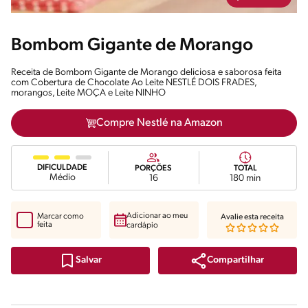
Bombom Gigante de Morango
Receita de Bombom Gigante de Morango deliciosa e saborosa feita
com Cobertura de Chocolate Ao Leite NESTLÉ DOIS FRADES,
morangos, Leite MOÇA e Leite NINHO
Compre Nestlé na Amazon
DIFICULDADE
PORÇÕES
TOTAL
Médio
16
180 min
Adicionar ao meu
Marcar como
Avalie esta receita
feita
cardápio
Compartilhar
Salvar