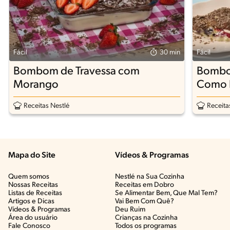
Fácil
30 min
Fácil
Bombom de Travessa com
Bombom
Morango
Como F
Irresist
Receitas Nestlé
Receita
Mapa do Site
Vídeos & Programas​
Quem somos
Nestlé na Sua Cozinha
Nossas Receitas
Receitas em Dobro
Listas de Receitas​
Se Alimentar Bem, Que Mal Tem?​
Artigos e Dicas​
Vai Bem Com Quê?​
Vídeos & Programas​
Deu Ruim​
Área do usuário
Crianças na Cozinha​
Fale Conosco
Todos os programas