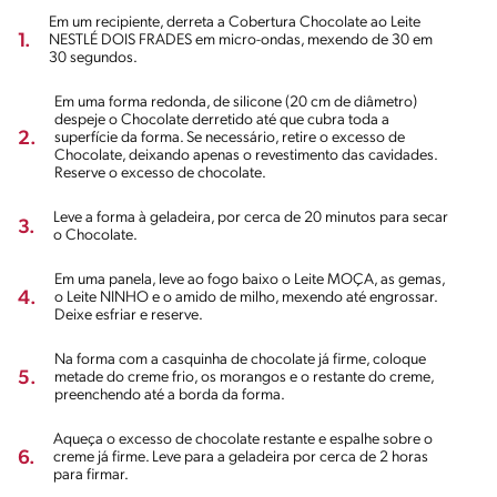
Em um recipiente, derreta a Cobertura Chocolate ao Leite
1.
NESTLÉ DOIS FRADES em micro-ondas, mexendo de 30 em
30 segundos.
Em uma forma redonda, de silicone (20 cm de diâmetro)
despeje o Chocolate derretido até que cubra toda a
2.
superfície da forma. Se necessário, retire o excesso de
Chocolate, deixando apenas o revestimento das cavidades.
Reserve o excesso de chocolate.
Leve a forma à geladeira, por cerca de 20 minutos para secar
3.
o Chocolate.
Em uma panela, leve ao fogo baixo o Leite MOÇA, as gemas,
4.
o Leite NINHO e o amido de milho, mexendo até engrossar.
Deixe esfriar e reserve.
Na forma com a casquinha de chocolate já firme, coloque
5.
metade do creme frio, os morangos e o restante do creme,
preenchendo até a borda da forma.
Aqueça o excesso de chocolate restante e espalhe sobre o
6.
creme já firme. Leve para a geladeira por cerca de 2 horas
para firmar.