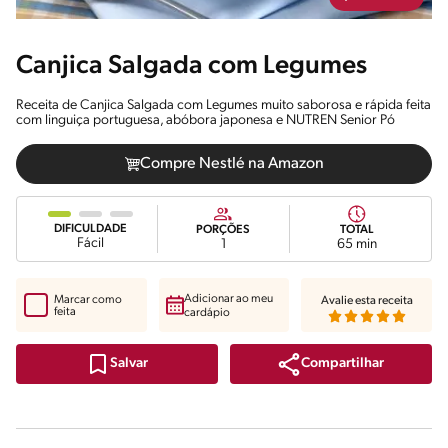
Canjica Salgada com Legumes
Receita de Canjica Salgada com Legumes muito saborosa e rápida feita
com linguiça portuguesa, abóbora japonesa e NUTREN Senior Pó
Compre Nestlé na Amazon
DIFICULDADE
PORÇÕES
TOTAL
Fácil
1
65 min
Adicionar ao meu
Marcar como
Avalie esta receita
feita
cardápio
Compartilhar
Salvar