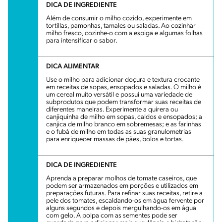
DICA DE INGREDIENTE
Além de consumir o milho cozido, experimente em
tortillas, pamonhas, tamales ou saladas. Ao cozinhar
milho fresco, cozinhe-o com a espiga e algumas folhas
para intensificar o sabor.
DICA ALIMENTAR
Use o milho para adicionar doçura e textura crocante
em receitas de sopas, ensopados e saladas. O milho é
um cereal muito versátil e possui uma variedade de
subprodutos que podem transformar suas receitas de
diferentes maneiras. Experimente a quirera ou
canjiquinha de milho em sopas, caldos e ensopados; a
canjica de milho branco em sobremesas; e as farinhas
e o fubá de milho em todas as suas granulometrias
para enriquecer massas de pães, bolos e tortas.
DICA DE INGREDIENTE
Aprenda a preparar molhos de tomate caseiros, que
podem ser armazenados em porções e utilizados em
preparações futuras. Para refinar suas receitas, retire a
pele dos tomates, escaldando-os em água fervente por
alguns segundos e depois mergulhando-os em água
com gelo. A polpa com as sementes pode ser