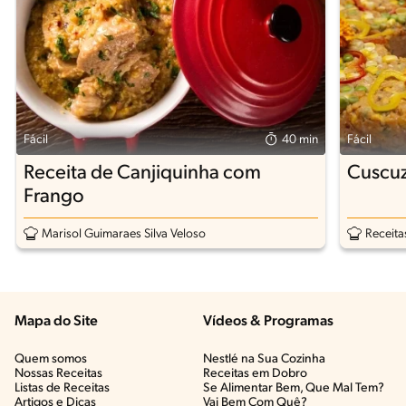
Fácil
40 min
Fácil
Receita de Canjiquinha com
Cuscu
Frango
Marisol Guimaraes Silva Veloso
Receita
Mapa do Site
Vídeos & Programas​
Quem somos
Nestlé na Sua Cozinha
Nossas Receitas
Receitas em Dobro
Listas de Receitas​
Se Alimentar Bem, Que Mal Tem?​
Artigos e Dicas​
Vai Bem Com Quê?​