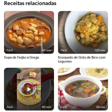
Receitas relacionadas
Fácil
60 min
Fácil
120 min
Sopa de Feijão à Grega
Ensopado de Grão de Bico com
Legumes
Fácil
80 min
Fácil
30 min