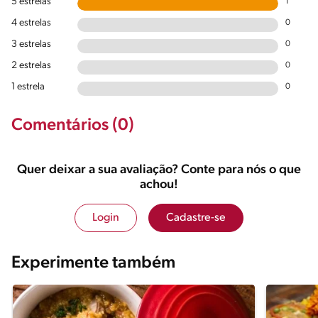
5 estrelas
1
4 estrelas
0
3 estrelas
0
2 estrelas
0
1 estrela
0
Comentários (0)
Quer deixar a sua avaliação? Conte para nós o que
achou!
Login
Cadastre-se
Experimente também