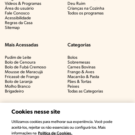
Vídeos & Programas​
Deu Ruim​
Área do usuário
Crianças na Cozinha​
Fale Conosco
Todos os programas
Acessibilidade
Regras da Casa
Sitemap
Mais Acessadas
Categorias
Pudim de Leite
Bolos
Bolo de Cenoura
Sobremesas
Bolo de Fubá Cremoso
Carnes Bovinas​
Mousse de Maracujá
Frango & Aves​
Fricassê de Frango
Macarrão & Pasta​
Bolo de Laranja
Pães & Tortas​
Molho Branco
Peixes
Brigadeiro
Todas as Categorias
Cookies nesse site
Utilizamos cookies para melhorar sua experiência. Você pode
aceitá-los, rejeitar os não essenciais ou configurá-los. Mais
informações na
Política de Cookies.