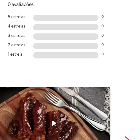
0 avaliações
5 estrelas
0
4 estrelas
0
3 estrelas
0
2 estrelas
0
1 estrela
0