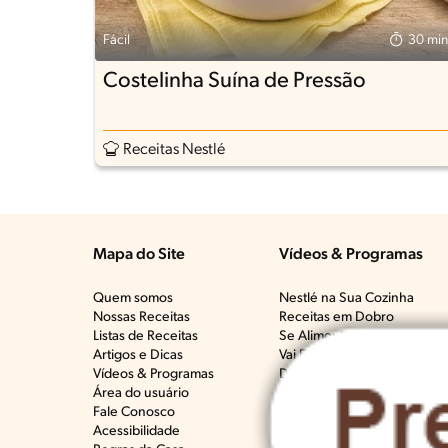
Fácil
30 min
Costelinha Suína de Pressão
Receitas Nestlé
Mapa do Site
Vídeos & Programas​
Quem somos
Nestlé na Sua Cozinha
Nossas Receitas
Receitas em Dobro
Listas de Receitas​
Se Alimentar Bem, Que Mal 
Artigos e Dicas​
Vai Bem Com Quê?​
Vídeos & Programas​
Deu Ruim​
Área do usuário
Crianças na Cozinha​
Fale Conosco
Todos os programas
Acessibilidade