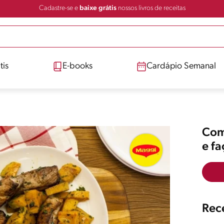
Cadastre-se e
baixe grátis
nossos livros de receitas
tis
E-books
Cardápio Semanal
Comp
e f
Rece