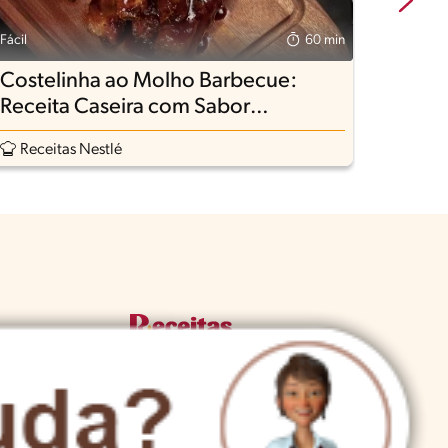
Fácil
60 min
Fácil
Costelinha ao Molho Barbecue:
Picad
Receita Caseira com Sabor
Abób
Defumado
Receitas Nestlé
Rece