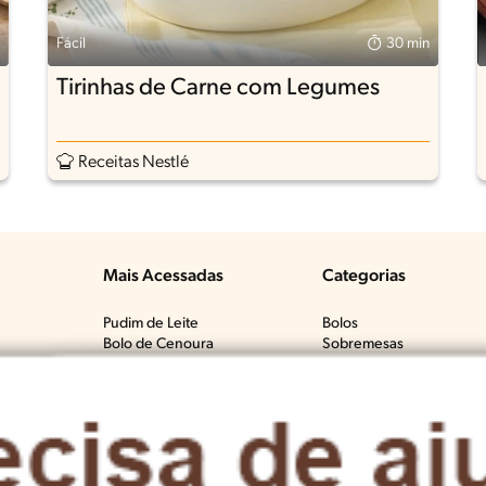
Fácil
30 min
Tirinhas de Carne com Legumes
Receitas Nestlé
Mais Acessadas
Categorias
Pudim de Leite
Bolos
Bolo de Cenoura
Sobremesas
Tem?​
Bolo de Fubá Cremoso
Carnes Bovinas​
Mousse de Maracujá
Frango & Aves​
Fricassê de Frango
Macarrão & Pasta​
Bolo de Laranja
Pães & Tortas​
Molho Branco
Peixes
Brigadeiro
Todas as Categorias