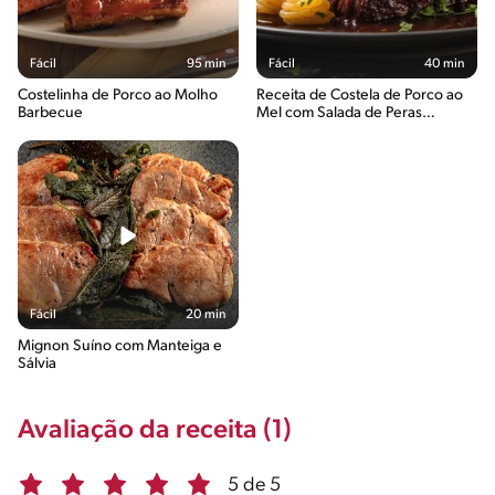
Fácil
95 min
Fácil
40 min
Costelinha de Porco ao Molho
Receita de Costela de Porco ao
Barbecue
Mel com Salada de Peras
Assadas
Fácil
20 min
Mignon Suíno com Manteiga e
Sálvia
Avaliação da receita (1)
5 de 5