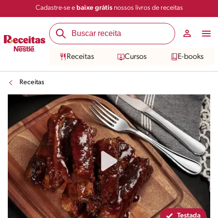
Cadastre-se e
baixe grátis
nossos livros de receitas
Compartilhar
Salvar
Receitas
Cursos
E-books
Receitas
Testada