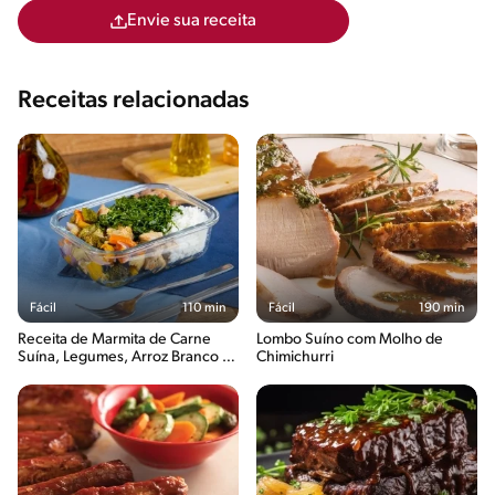
Envie sua receita
Receitas relacionadas
Fácil
110 min
Fácil
190 min
Receita de Marmita de Carne
Lombo Suíno com Molho de
Suína, Legumes, Arroz Branco e
Chimichurri
Feijão