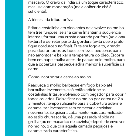
mascavo. O cravo da índia dá um toque característico,
mas use com moderação (meia colher de chá é
suficiente).
A técnica da fritura prévia
Fritar a costelinha em óleo antes de envolver no molho
tem três funções: selar a carne (mantém a suculência
interna), formar uma crosta dourada por fora (adiciona
textura) e derreter parte da gordura (evita que o prato
fique gorduroso no final). Frite em fogo alto, virando
para dourar todos os lados, em levas pequenas para
não amontoar e baixar a temperatura do óleo. Escorra
bem em papel toalha antes de passar pelo molho, para
que a cobertura barbecue adira melhor à superfície da
carne.
Como incorporar a carne ao molho
Reaqueça o molho barbecue em fogo baixo até
borbulhar levemente, e só então adicione as
costelinhas fritas, envolvendo com pegador para cobrir
todos os lados. Deixe ficar no molho por cerca de 2 a
3 minutos, tempo suficiente para a cobertura aderir e
caramelizar levemente sem começar a cozinhar
novamente. Se quiser acabamento mais caramelizado
ao estilo churrascaria, dê uma passada rápida na
grelha (ou no maçarico de cozinha) depois de envolver
no molho, o que cria aquela camada pegajosa e
caramelizada característica.