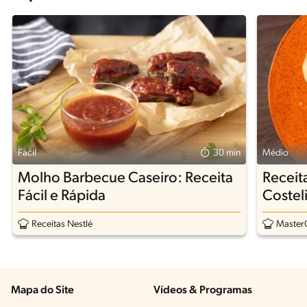
Fácil
30 min
Médio
Molho Barbecue Caseiro: Receita
Receit
Fácil e Rápida
Costel
Barbec
Receitas Nestlé
MasterC
Mapa do Site
Vídeos & Programas​