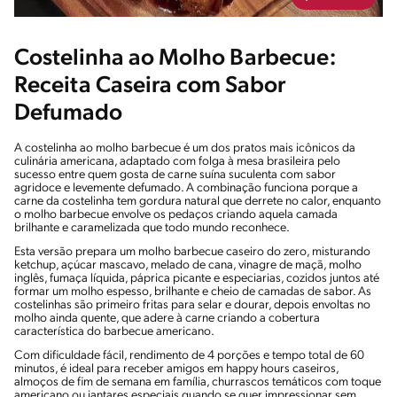
Costelinha ao Molho Barbecue:
Receita Caseira com Sabor
Defumado
A costelinha ao molho barbecue é um dos pratos mais icônicos da
culinária americana, adaptado com folga à mesa brasileira pelo
sucesso entre quem gosta de carne suína suculenta com sabor
agridoce e levemente defumado. A combinação funciona porque a
carne da costelinha tem gordura natural que derrete no calor, enquanto
o molho barbecue envolve os pedaços criando aquela camada
brilhante e caramelizada que todo mundo reconhece.
Esta versão prepara um molho barbecue caseiro do zero, misturando
ketchup, açúcar mascavo, melado de cana, vinagre de maçã, molho
inglês, fumaça líquida, páprica picante e especiarias, cozidos juntos até
formar um molho espesso, brilhante e cheio de camadas de sabor. As
costelinhas são primeiro fritas para selar e dourar, depois envoltas no
molho ainda quente, que adere à carne criando a cobertura
característica do barbecue americano.
Com dificuldade fácil, rendimento de 4 porções e tempo total de 60
minutos, é ideal para receber amigos em happy hours caseiros,
almoços de fim de semana em família, churrascos temáticos com toque
americano ou jantares especiais quando se quer impressionar sem