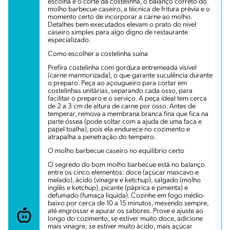
escolha e o corte da costelinha, o balanço correto do
molho barbecue caseiro, a técnica de fritura prévia e o
momento certo de incorporar a carne ao molho.
Detalhes bem executados elevam o prato do nível
caseiro simples para algo digno de restaurante
especializado.
Como escolher a costelinha suína
Prefira costelinha com gordura entremeada visível
(carne marmorizada), o que garante suculência durante
o preparo. Peça ao açougueiro para cortar em
costelinhas unitárias, separando cada osso, para
facilitar o preparo e o serviço. A peça ideal tem cerca
de 2 a 3 cm de altura de carne por osso. Antes de
temperar, remova a membrana branca fina que fica na
parte óssea (pode soltar com a ajuda de uma faca e
papel toalha), pois ela endurece no cozimento e
atrapalha a penetração do tempero.
O molho barbecue caseiro no equilíbrio certo
O segredo do bom molho barbecue está no balanço
entre os cinco elementos: doce (açúcar mascavo e
melado), ácido (vinagre e ketchup), salgado (molho
inglês e ketchup), picante (páprica e pimenta) e
defumado (fumaça líquida). Cozinhe em fogo médio-
baixo por cerca de 10 a 15 minutos, mexendo sempre,
até engrossar e apurar os sabores. Prove e ajuste ao
longo do cozimento, se estiver muito doce, adicione
mais vinagre; se estiver muito ácido, mais açúcar