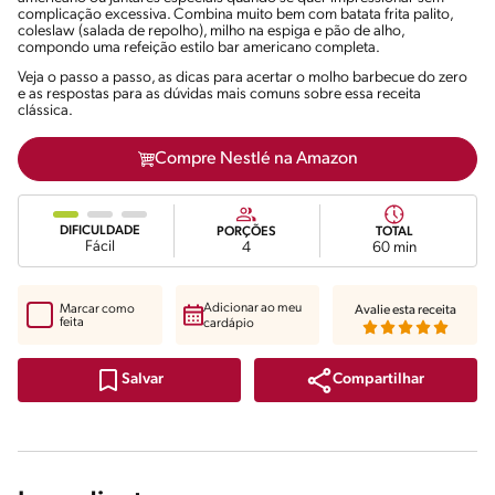
complicação excessiva. Combina muito bem com batata frita palito,
coleslaw (salada de repolho), milho na espiga e pão de alho,
compondo uma refeição estilo bar americano completa.
Veja o passo a passo, as dicas para acertar o molho barbecue do zero
e as respostas para as dúvidas mais comuns sobre essa receita
clássica.
Compre Nestlé na Amazon
DIFICULDADE
PORÇÕES
TOTAL
Fácil
4
60 min
Adicionar ao meu
Marcar como
Avalie esta receita
feita
cardápio
Compartilhar
Salvar