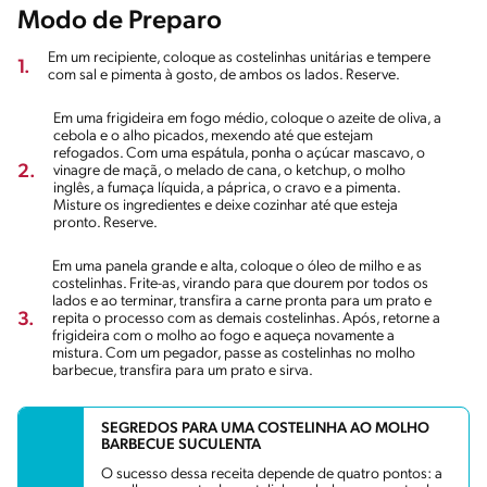
Modo de Preparo
Em um recipiente, coloque as costelinhas unitárias e tempere
1.
com sal e pimenta à gosto, de ambos os lados. Reserve.
Em uma frigideira em fogo médio, coloque o azeite de oliva, a
cebola e o alho picados, mexendo até que estejam
refogados. Com uma espátula, ponha o açúcar mascavo, o
2.
vinagre de maçã, o melado de cana, o ketchup, o molho
inglês, a fumaça líquida, a páprica, o cravo e a pimenta.
Misture os ingredientes e deixe cozinhar até que esteja
pronto. Reserve.
Em uma panela grande e alta, coloque o óleo de milho e as
costelinhas. Frite-as, virando para que dourem por todos os
lados e ao terminar, transfira a carne pronta para um prato e
3.
repita o processo com as demais costelinhas. Após, retorne a
frigideira com o molho ao fogo e aqueça novamente a
mistura. Com um pegador, passe as costelinhas no molho
barbecue, transfira para um prato e sirva.
SEGREDOS PARA UMA COSTELINHA AO MOLHO
BARBECUE SUCULENTA
O sucesso dessa receita depende de quatro pontos: a