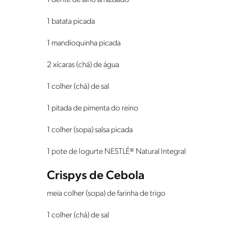
1 dente de alho amassado
1 batata picada
1 mandioquinha picada
2 xícaras (chá) de água
1 colher (chá) de sal
1 pitada de pimenta do reino
1 colher (sopa) salsa picada
1 pote de Iogurte NESTLÉ® Natural Integral
Crispys de Cebola
meia colher (sopa) de farinha de trigo
1 colher (chá) de sal