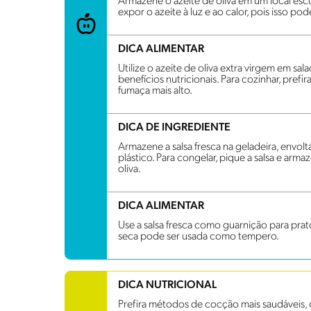
Armazene o azeite de oliva em um local escu
expor o azeite à luz e ao calor, pois isso po
DICA ALIMENTAR
Utilize o azeite de oliva extra virgem em sala
benefícios nutricionais. Para cozinhar, pref
fumaça mais alto.
DICA DE INGREDIENTE
Armazene a salsa fresca na geladeira, envo
plástico. Para congelar, pique a salsa e ar
oliva.
DICA ALIMENTAR
Use a salsa fresca como guarnição para prato
seca pode ser usada como tempero.
DICA NUTRICIONAL
Prefira métodos de cocção mais saudáveis, co