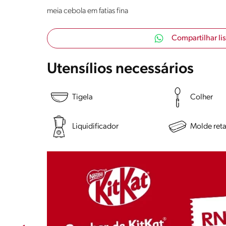
meia cebola em fatias fina
Compartilhar li
Utensílios necessários
Tigela
Colher
Liquidificador
Molde ret