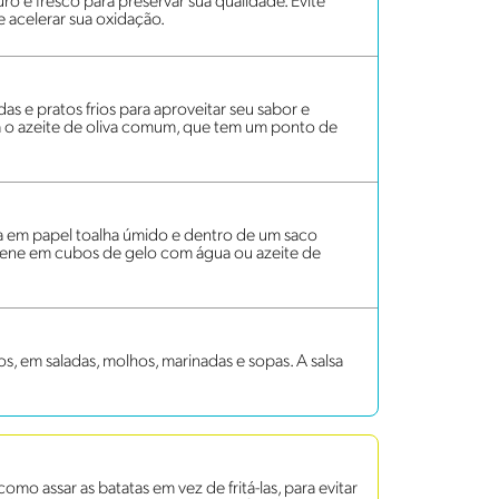
ro e fresco para preservar sua qualidade. Evite
de acelerar sua oxidação.
das e pratos frios para aproveitar seu sabor e
ira o azeite de oliva comum, que tem um ponto de
lta em papel toalha úmido e dentro de um saco
mazene em cubos de gelo com água ou azeite de
s, em saladas, molhos, marinadas e sopas. A salsa
mo assar as batatas em vez de fritá-las, para evitar