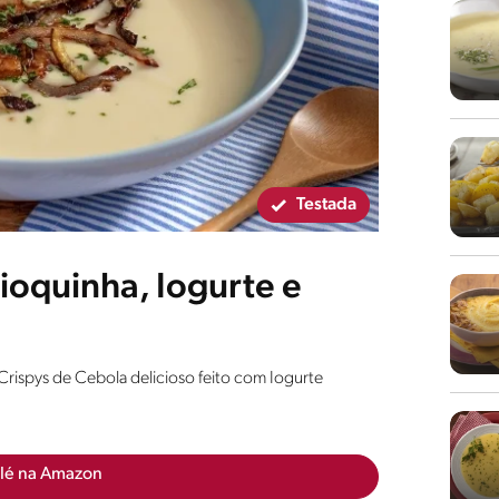
Testada
oquinha, Iogurte e
Crispys de Cebola delicioso feito com Iogurte
lé na Amazon