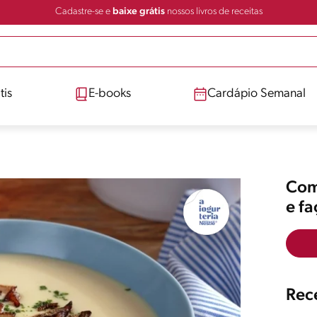
Cadastre-se e
baixe grátis
nossos livros de receitas
tis
E-books
Cardápio Semanal
Comp
e f
Rece