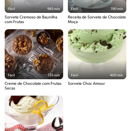
Fácil
965 min
Fácil
190 min
Sorvete Cremoso de Baunilha
Receita de Sorvete de Chocolate
com Frutas
Moça
Fácil
135 min
Fácil
400 min
Creme de Chocolate com Frutas
Sorvete Choc Amour
Secas