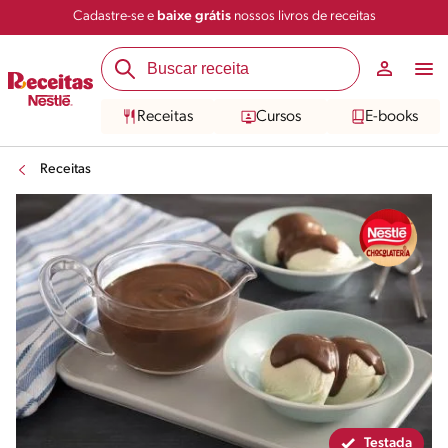
Cadastre-se e
baixe grátis
nossos livros de receitas
Compartilhar
Salvar
Receitas
Cursos
E-books
Receitas
Testada