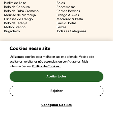
Pudim de Leite
Bolos
Bolo de Cenoura
Sobremesas
Bolo de Fubá Cremoso
Carnes Bovinas​
Mousse de Maracujá
Frango & Aves​
Fricassê de Frango
Macarrão & Pasta​
Bolo de Laranja
Pães & Tortas​
Molho Branco
Peixes
Brigadeiro
Todas as Categorias
Cookies nesse site
Utilizamos cookies para melhorar sua experiência. Você pode
aceitá-los, rejeitar os não essenciais ou configurá-los. Mais
informações na
Política de Cookies.
Aceitar todos
©2022, Nestlé. Marcas registradas por Societé des Produits Nestlé,
S.A. Vevey (Suiza)
Rejeitar
Termos e Condições
Política de Privacidade
Configurações de Cookies
Configurar Cookies