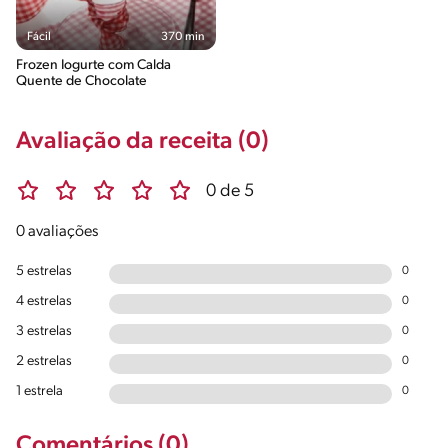
Fácil
370 min
Frozen Iogurte com Calda
Quente de Chocolate
Avaliação da receita (0)
0 de 5
0 avaliações
5 estrelas
0
4 estrelas
0
3 estrelas
0
2 estrelas
0
1 estrela
0
Comentários (0)