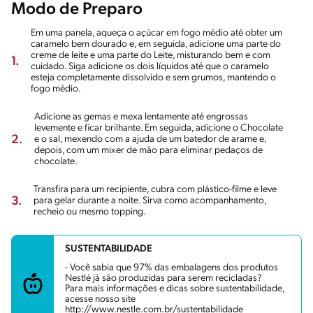
Modo de Preparo
Em uma panela, aqueça o açúcar em fogo médio até obter um
caramelo bem dourado e, em seguida, adicione uma parte do
creme de leite e uma parte do Leite, misturando bem e com
1.
cuidado. Siga adicione os dois líquidos até que o caramelo
esteja completamente dissolvido e sem grumos, mantendo o
fogo médio.
Adicione as gemas e mexa lentamente até engrossas
levemente e ficar brilhante. Em seguida, adicione o Chocolate
2.
e o sal, mexendo com a ajuda de um batedor de arame e,
depois, com um mixer de mão para eliminar pedaços de
chocolate.
Transfira para um recipiente, cubra com plástico-filme e leve
3.
para gelar durante a noite. Sirva como acompanhamento,
recheio ou mesmo topping.
SUSTENTABILIDADE
- Você sabia que 97% das embalagens dos produtos
Nestlé já são produzidas para serem recicladas?
Para mais informações e dicas sobre sustentabilidade,
acesse nosso site
http://www.nestle.com.br/sustentabilidade