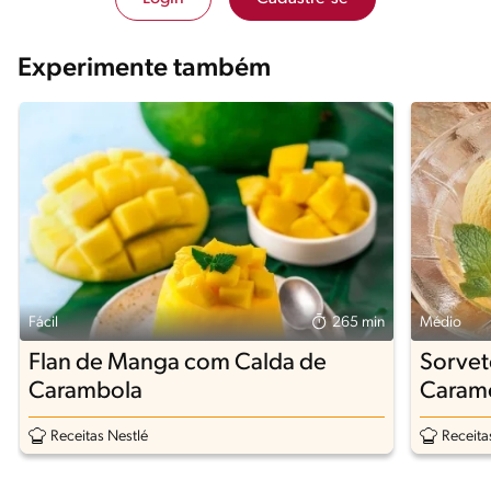
Experimente também
Fácil
265 min
Médio
Flan de Manga com Calda de
Sorvet
Carambola
Caram
Receitas Nestlé
Receita