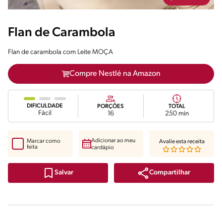
Flan de Carambola
Flan de carambola com Leite MOÇA
Compre Nestlé na Amazon
DIFICULDADE
PORÇÕES
TOTAL
Fácil
16
250 min
Adicionar ao meu
Marcar como
Avalie esta receita
feita
cardápio
Compartilhar
Salvar