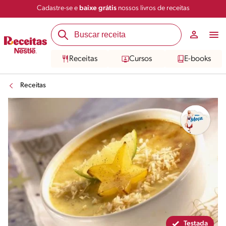
Cadastre-se e
baixe grátis
nossos livros de receitas
Compartilhar
Salvar
Receitas
Cursos
E-books
Receitas
Testada