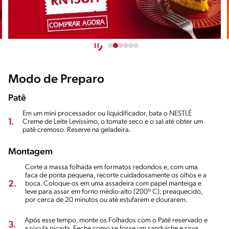
Modo de Preparo
Patê
Em um mini processador ou liquidificador, bata o NESTLÉ
1.
Creme de Leite Levíssimo, o tomate seco e o sal até obter um
patê cremoso. Reserve na geladeira.
Montagem
Corte a massa folhada em formatos redondos e, com uma
faca de ponta pequena, recorte cuidadosamente os olhos e a
2.
boca. Coloque-os em uma assadeira com papel manteiga e
leve para assar em forno médio-alto (200º C), preaquecido,
por cerca de 20 minutos ou até estufarem e dourarem.
Após esse tempo, monte os Folhados com o Patê reservado e
3.
a rúcula picada. Feche como se fosse um sanduíche e sirva.