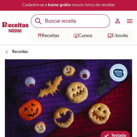
Cadastre-se e
baixe grátis
nossos livros de receitas
Compartilhar
Salvar
Receitas
Cursos
E-books
Receitas
Testada