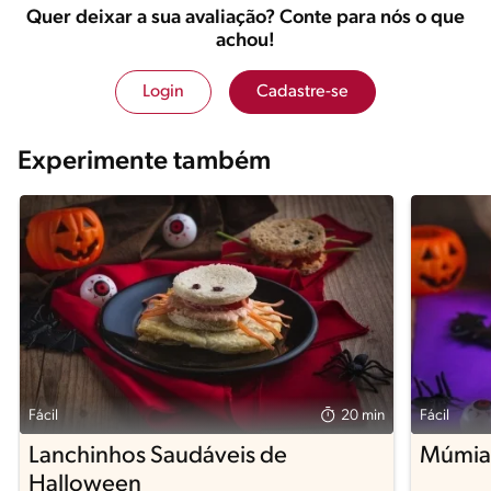
Quer deixar a sua avaliação? Conte para nós o que
achou!
Login
Cadastre-se
Experimente também
Fácil
20 min
Fácil
Lanchinhos Saudáveis de
Múmias
Halloween