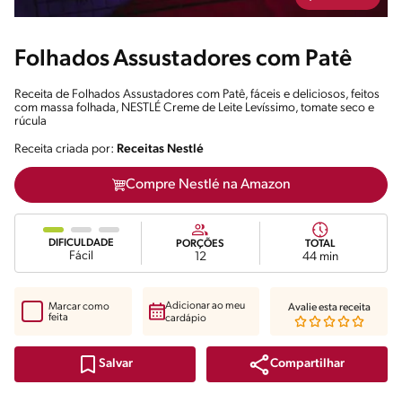
Folhados Assustadores com Patê
Receita de Folhados Assustadores com Patê, fáceis e deliciosos, feitos
com massa folhada, NESTLÉ Creme de Leite Levíssimo, tomate seco e
rúcula
Receita criada por:
Receitas Nestlé
Compre Nestlé na Amazon
DIFICULDADE
PORÇÕES
TOTAL
Fácil
12
44 min
Adicionar ao meu
Marcar como
Avalie esta receita
feita
cardápio
Compartilhar
Salvar