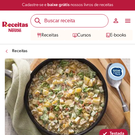
Cadastre-se e
baixe grátis
nossos livros de receitas
Compartilhar
Salvar
Receitas
Cursos
E-books
Receitas
Testada