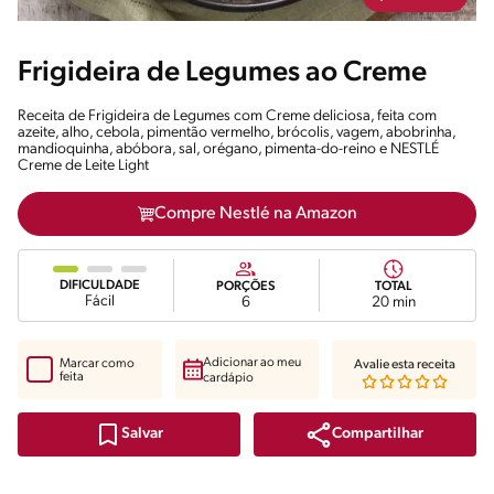
Frigideira de Legumes ao Creme
Receita de Frigideira de Legumes com Creme deliciosa, feita com
azeite, alho, cebola, pimentão vermelho, brócolis, vagem, abobrinha,
mandioquinha, abóbora, sal, orégano, pimenta-do-reino e NESTLÉ
Creme de Leite Light
Compre Nestlé na Amazon
DIFICULDADE
PORÇÕES
TOTAL
Fácil
6
20 min
Adicionar ao meu
Marcar como
Avalie esta receita
feita
cardápio
Compartilhar
Salvar