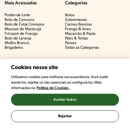
Mais Acessadas
Categorias
Pudim de Leite
Bolos
Bolo de Cenoura
Sobremesas
Bolo de Fubá Cremoso
Carnes Bovinas​
Mousse de Maracujá
Frango & Aves​
Fricassê de Frango
Macarrão & Pasta​
Bolo de Laranja
Pães & Tortas​
Molho Branco
Peixes
Brigadeiro
Todas as Categorias
Cookies nesse site
Utilizamos cookies para melhorar sua experiência. Você pode
aceitá-los, rejeitar os não essenciais ou configurá-los. Mais
informações na
Política de Cookies.
Aceitar todos
©2022, Nestlé. Marcas registradas por Societé des Produits Nestlé,
S.A. Vevey (Suiza)
Rejeitar
Termos e Condições
Política de Privacidade
Configurações de Cookies