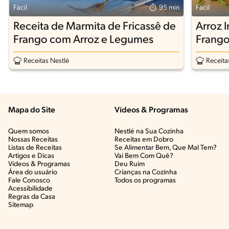
Fácil
95 min
Fácil
Receita de Marmita de Fricassê de
Arroz 
Frango com Arroz e Legumes
Frango
Receitas Nestlé
Receita
Mapa do Site
Vídeos & Programas​
Quem somos
Nestlé na Sua Cozinha
Nossas Receitas
Receitas em Dobro
Listas de Receitas​
Se Alimentar Bem, Que Mal Tem?​
Artigos e Dicas​
Vai Bem Com Quê?​
Vídeos & Programas​
Deu Ruim​
Área do usuário
Crianças na Cozinha​
Fale Conosco
Todos os programas
Acessibilidade
Regras da Casa
Sitemap