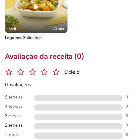
Fácil
40 min
Legumes Salteados
Avaliação da receita (0)
0 de 5
0 avaliações
5 estrelas
0
4 estrelas
0
3 estrelas
0
2 estrelas
0
1 estrela
0