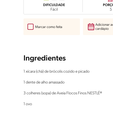
DIFICULDADE
PORÇ
Fácil
5
Adicionar 
Marcar como feita
cardápio
Ingredientes
1 xícara (chá) de brócolis cozido e picado
1 dente de alho amassado
3 colheres (sopa) de Aveia Flocos Finos NESTLÉ®
1 ovo