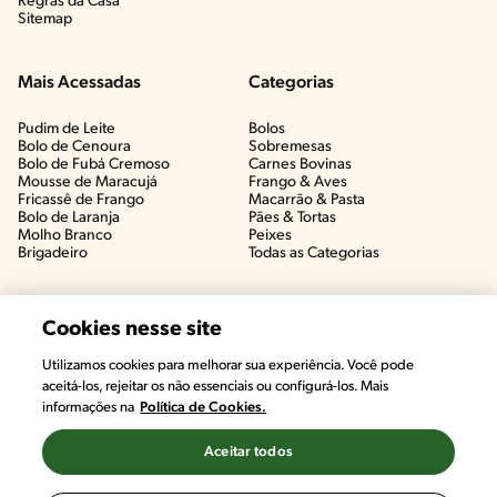
Regras da Casa
Sitemap
Mais Acessadas
Categorias
Pudim de Leite
Bolos
Bolo de Cenoura
Sobremesas
Bolo de Fubá Cremoso
Carnes Bovinas​
Mousse de Maracujá
Frango & Aves​
Fricassê de Frango
Macarrão & Pasta​
Bolo de Laranja
Pães & Tortas​
Molho Branco
Peixes
Brigadeiro
Todas as Categorias
Cookies nesse site
Utilizamos cookies para melhorar sua experiência. Você pode
aceitá-los, rejeitar os não essenciais ou configurá-los. Mais
informações na
Política de Cookies.
Aceitar todos
©2022, Nestlé. Marcas registradas por Societé des Produits Nestlé,