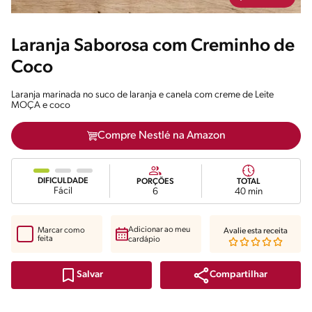
Laranja Saborosa com Creminho de
Coco
Laranja marinada no suco de laranja e canela com creme de Leite
MOÇA e coco
Compre Nestlé na Amazon
DIFICULDADE
PORÇÕES
TOTAL
Fácil
6
40 min
Adicionar ao meu
Marcar como
Avalie esta receita
feita
cardápio
Compartilhar
Salvar