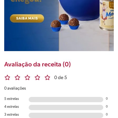
Avaliação da receita (0)
0 de 5
0 avaliações
5 estrelas
0
4 estrelas
0
3 estrelas
0