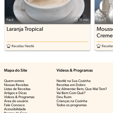
Fácil
15 min
Fácil
Laranja Tropical
Mousse
Creme
Receitas Nestlé
Receita
Mapa do Site
Vídeos & Programas​
Quem somos
Nestlé na Sua Cozinha
Nossas Receitas
Receitas em Dobro
Listas de Receitas​
Se Alimentar Bem, Que Mal Tem?​
Artigos e Dicas​
Vai Bem Com Quê?​
Vídeos & Programas​
Deu Ruim​
Área do usuário
Crianças na Cozinha​
Fale Conosco
Todos os programas
Acessibilidade