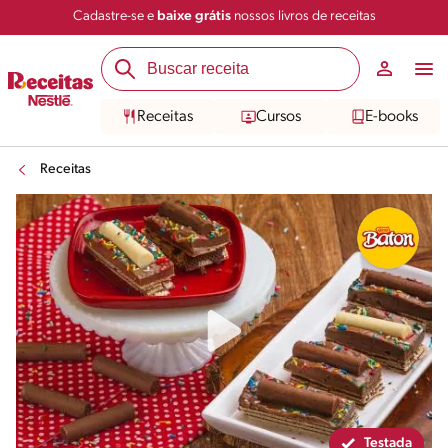
Cadastre-se e
baixe grátis
nossos livros de receitas
Compartilhar
Salvar
Receitas
Cursos
E-books
Receitas
Testada