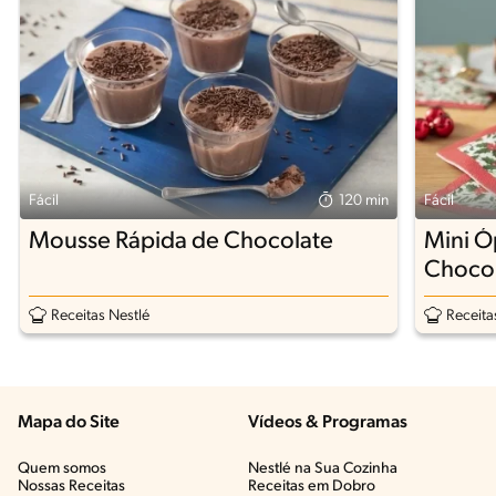
Fácil
120 min
Fácil
Mousse Rápida de Chocolate
Mini Ó
ChocoB
Receitas Nestlé
Receita
Mapa do Site
Vídeos & Programas​
Quem somos
Nestlé na Sua Cozinha
Nossas Receitas
Receitas em Dobro