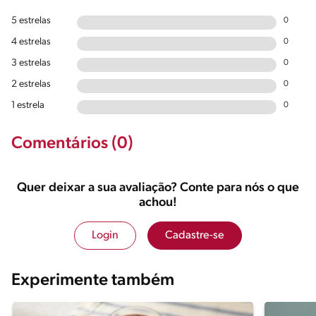
5 estrelas
0
4 estrelas
0
3 estrelas
0
2 estrelas
0
1 estrela
0
Comentários (0)
Quer deixar a sua avaliação? Conte para nós o que
achou!
Login
Cadastre-se
Experimente também