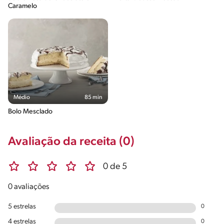
Caramelo
Médio
85 min
Bolo Mesclado
Avaliação da receita (0)
0 de 5
0 avaliações
5 estrelas
0
4 estrelas
0