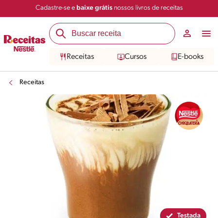
Cadastre-se e
baixe grátis
nossos livros de receitas
Compartilhar
Salvar
Receitas
Cursos
E-books
Receitas
Testada