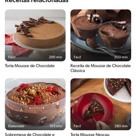
Receitas relacionadas
Fácil
290 min
Fácil
200 min
Torta Mousse de Chocolate
Receita de Mousse de Chocolate
Clássica
Elaborado
105 min
Fácil
280 min
Sobremesa de Chocolate e
Torta Mousse Nescau