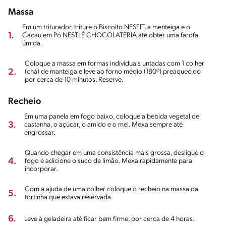
Massa
Em um triturador, triture o Biscoito NESFIT, a menteiga e o
1.
Cacau em Pó NESTLÉ CHOCOLATERIA até obter uma farofa
úmida.
Coloque a massa em formas individuais untadas com 1 colher
2.
(chá) de manteiga e leve ao forno médio (180º) preaquecido
por cerca de 10 minutos. Reserve.
Recheio
Em uma panela em fogo baixo, coloque a bebida vegetal de
3.
castanha, o açúcar, o amido e o mel. Mexa sempre até
engrossar.
Quando chegar em uma consistência mais grossa, desligue o
4.
fogo e adicione o suco de limão. Mexa rapidamente para
incorporar.
Com a ajuda de uma colher coloque o recheio na massa da
5.
tortinha que estava reservada.
6.
Leve à geladeira até ficar bem firme, por cerca de 4 horas.