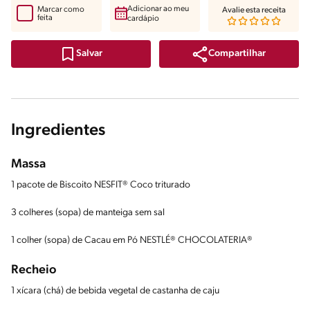
Adicionar ao meu
Marcar como
Avalie esta receita
feita
cardápio
Compartilhar
Salvar
Ingredientes
Massa
1 pacote de Biscoito NESFIT® Coco triturado
3 colheres (sopa) de manteiga sem sal
1 colher (sopa) de Cacau em Pó NESTLÉ® CHOCOLATERIA®
Recheio
1 xícara (chá) de bebida vegetal de castanha de caju