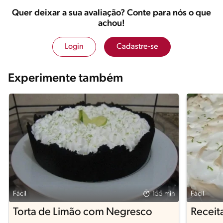
Quer deixar a sua avaliação? Conte para nós o que
achou!
Login
Cadastre-se
Experimente também
Fácil
155 min
Fácil
Torta de Limão com Negresco
Receit