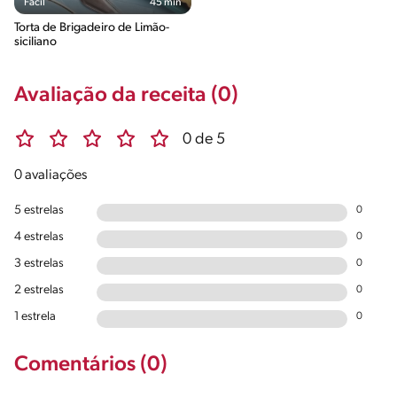
Fácil
45 min
Torta de Brigadeiro de Limão-
siciliano
Avaliação da receita (0)
0 de 5
0 avaliações
5 estrelas
0
4 estrelas
0
3 estrelas
0
2 estrelas
0
1 estrela
0
Comentários (0)