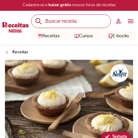
Cadastre-se e
baixe grátis
nossos livros de receitas
Compartilhar
Salvar
Receitas
Cursos
E-books
Receitas
Testada