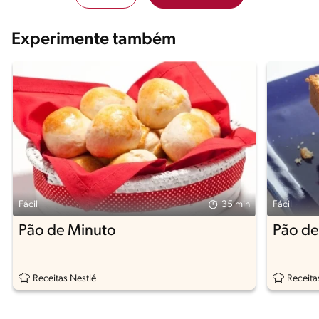
Experimente também
Fácil
35 min
Fácil
Pão de Minuto
Pão de
Receitas Nestlé
Receita