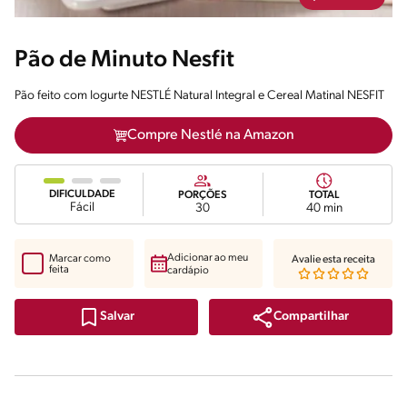
Pão de Minuto Nesfit
Pão feito com Iogurte NESTLÉ Natural Integral e Cereal Matinal NESFIT
Compre Nestlé na Amazon
DIFICULDADE
PORÇÕES
TOTAL
Fácil
30
40 min
Adicionar ao meu
Marcar como
Avalie esta receita
feita
cardápio
Compartilhar
Salvar