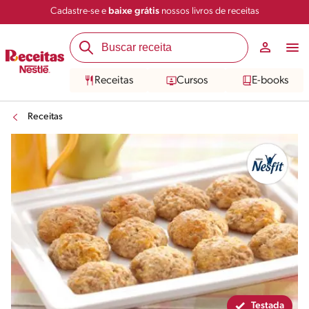
Cadastre-se e
baixe grátis
nossos livros de receitas
Compartilhar
Salvar
Receitas
Cursos
E-books
Receitas
Testada