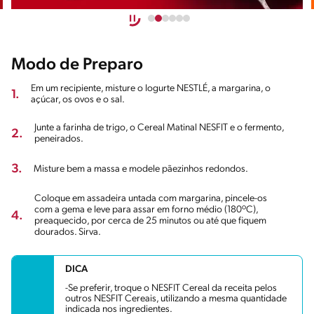
Modo de Preparo
Em um recipiente, misture o Iogurte NESTLÉ, a margarina, o
1.
açúcar, os ovos e o sal.
Junte a farinha de trigo, o Cereal Matinal NESFIT e o fermento,
2.
peneirados.
3.
Misture bem a massa e modele pãezinhos redondos.
Coloque em assadeira untada com margarina, pincele-os
com a gema e leve para assar em forno médio (180ºC),
4.
preaquecido, por cerca de 25 minutos ou até que fiquem
dourados. Sirva.
DICA
-Se preferir, troque o NESFIT Cereal da receita pelos
outros NESFIT Cereais, utilizando a mesma quantidade
indicada nos ingredientes.