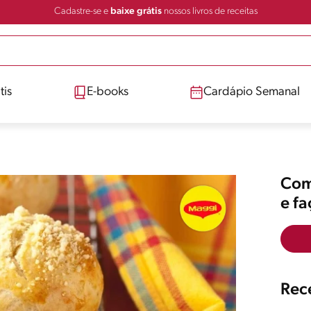
Cadastre-se e
baixe grátis
nossos livros de receitas
tis
E-books
Cardápio Semanal
Comp
e f
Rece