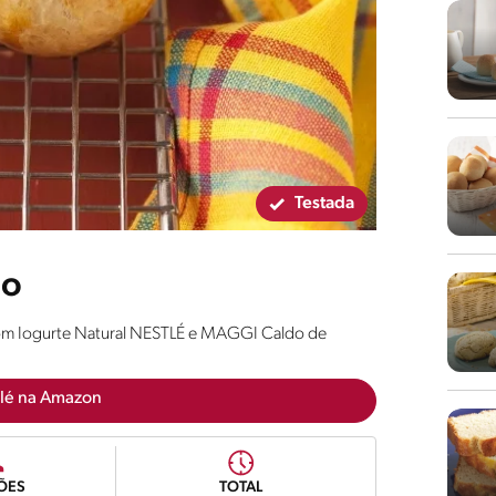
Testada
do
com Iogurte Natural NESTLÉ e MAGGI Caldo de
lé na Amazon
ÕES
TOTAL