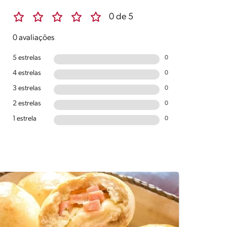
0 de 5
0 avaliações
5 estrelas
0
4 estrelas
0
3 estrelas
0
2 estrelas
0
1 estrela
0