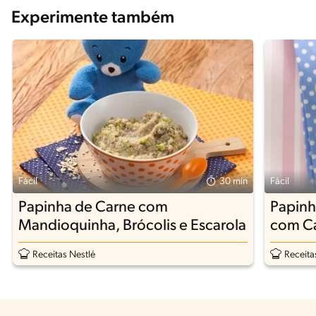
Experimente também
Fácil
30 min
Fácil
Papinha de Carne com
Papinh
Mandioquinha, Brócolis e Escarola
com Ca
Receitas Nestlé
Receita