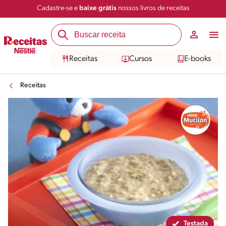
Cadastre-se e
baixe grátis
nossos livros de receitas
Compartilhar
Salvar
Receitas
Cursos
E-books
Receitas
Testada