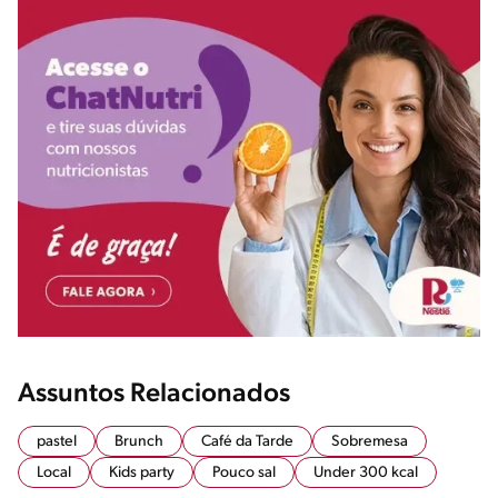
Assuntos Relacionados
pastel
Brunch
Café da Tarde
Sobremesa
Local
Kids party
Pouco sal
Under 300 kcal