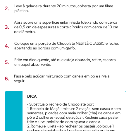
Leve à geladeira durante 20 minutos, coberta por um filme
2.
plástico.
Abra sobre uma superfície enfarinhada (deixando com cerca
3.
de 0,5 cm de espessura) e corte círculos com cerca de 10 cm
de diâmetro.
Coloque uma porção de Chocolate NESTLÉ CLASSIC e feche,
4.
apertando as bordas com um garfo.
Frite em óleo quente, até que esteja dourado, retire, escorra
5.
em papel absorvente.
Passe pelo açúcar misturado com canela em pó e sirva a
6.
seguir.
DICA
- Substitua o recheio de Chocolate por:
1. Recheio de Maçã - misture 2 maçãs, sem casca e sem
sementes, picadas com meia colher (chá) de canela em
pó e 2 colheres (sopa) de açúcar. Recheie cada pastel,
frite e sirva polvilhado com açúcar e canela.
2.Romeu e Julieta - ao rechear os pastéis, coloque 1
pedaço de goiabada e 1 pedaço de queijo prato em