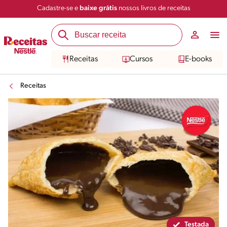
Cadastre-se e
baixe grátis
nossos livros de receitas
Compartilhar
Salvar
Receitas
Cursos
E-books
Receitas
Testada