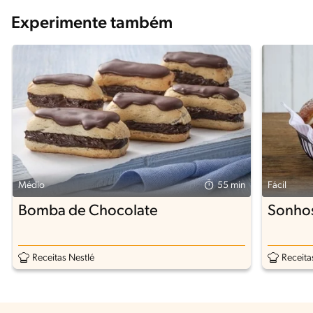
Experimente também
Médio
55 min
Fácil
Bomba de Chocolate
Sonho
Receitas Nestlé
Receita