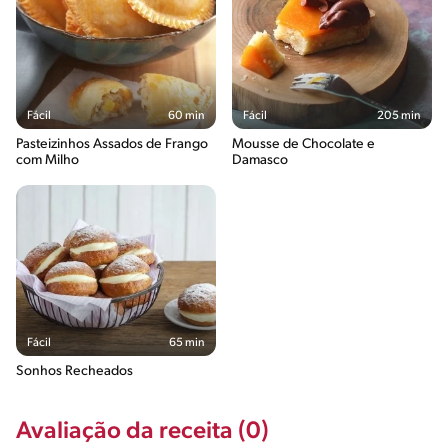
Fácil
60 min
Fácil
205 min
Pasteizinhos Assados de Frango
Mousse de Chocolate e
com Milho
Damasco
Fácil
65 min
Sonhos Recheados
Avaliação da receita (0)