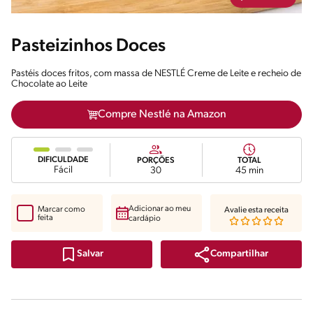
Pasteizinhos Doces
Pastéis doces fritos, com massa de NESTLÉ Creme de Leite e recheio de
Chocolate ao Leite
Compre Nestlé na Amazon
DIFICULDADE
PORÇÕES
TOTAL
Fácil
30
45 min
Adicionar ao meu
Marcar como
Avalie esta receita
feita
cardápio
Compartilhar
Salvar