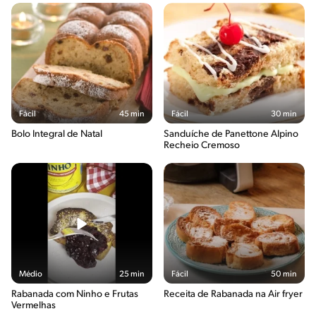
Fácil
45 min
Fácil
30 min
Bolo Integral de Natal
Sanduíche de Panettone Alpino
Recheio Cremoso
Médio
25 min
Fácil
50 min
Rabanada com Ninho e Frutas
Receita de Rabanada na Air fryer
Vermelhas