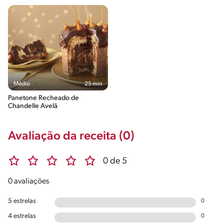
Médio
25 min
Panetone Recheado de
Chandelle Avelã
Avaliação da receita (0)
0 de 5
0 avaliações
5 estrelas
0
4 estrelas
0