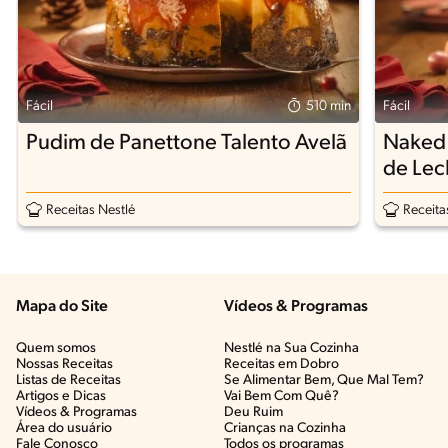
Fácil
510 min
Fácil
Pudim de Panettone Talento Avelã
Naked 
de Lec
Receitas Nestlé
Receita
Mapa do Site
Vídeos & Programas​
Quem somos
Nestlé na Sua Cozinha
Nossas Receitas
Receitas em Dobro
Listas de Receitas​
Se Alimentar Bem, Que Mal Tem?​
Artigos e Dicas​
Vai Bem Com Quê?​
Vídeos & Programas​
Deu Ruim​
Área do usuário
Crianças na Cozinha​
Fale Conosco
Todos os programas