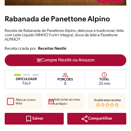
Rabanada de Panettone Alpino
Receita de Rabanada de Panettone Alpino, deliciosa e tradicional, feita
com Leite Líquido NINHO Forti+ Integral, doce de leite e Panettone
ALPINO®.
Receita criada por:
Receitas Nestlé
Compre Nestlé na Amazon
DIFICULDADE
PORÇÕES
TOTAL
Fácil
8
20 min
Adicionar ao meu
Marcar como
Avalie esta receita
feita
cardápio
Compartilhar
Salvar