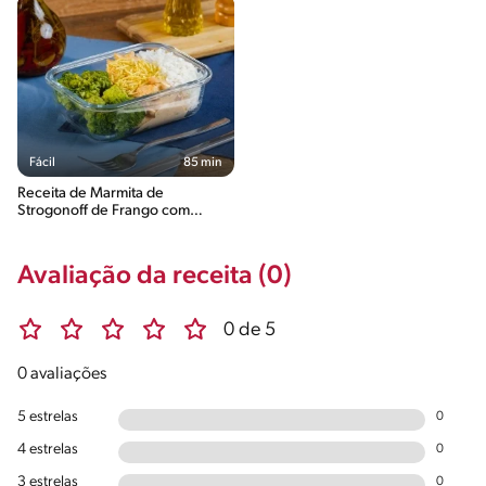
Fácil
85 min
Receita de Marmita de
Strogonoff de Frango com
Iogurte, Arroz e Brócolis no Alho
Avaliação da receita (0)
0 de 5
0 avaliações
5 estrelas
0
4 estrelas
0
3 estrelas
0