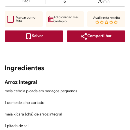
Fácil
6
70 min
Adicionar ao meu
Marcar como
Avalie esta receita
feita
cardápio
Compartilhar
Salvar
Ingredientes
Arroz Integral
meia cebola picada em pedaços pequenos
1 dente de alho cortado
meia xícara (chá) de arroz integral
1 pitada de sal