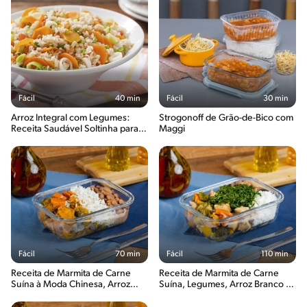
Fácil
40 min
Fácil
30 min
Arroz Integral com Legumes:
Strogonoff de Grão-de-Bico com
Receita Saudável Soltinha para o
Maggi
Dia a Dia
Fácil
70 min
Fácil
110 min
Receita de Marmita de Carne
Receita de Marmita de Carne
Suína à Moda Chinesa, Arroz
Suína, Legumes, Arroz Branco e
Branco e Feijão
Feijão