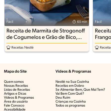
Fácil
65 min
Fácil
Receita de Marmita de Strogonoff
Receit
de Cogumelos e Grão de Bico,
Frango
Brócolis e Arroz
Receitas Nestlé
Receita
Mapa do Site
Vídeos & Programas​
Quem somos
Nestlé na Sua Cozinha
Nossas Receitas
Receitas em Dobro
Listas de Receitas​
Se Alimentar Bem, Que Mal Tem?​
Artigos e Dicas​
Vai Bem Com Quê?​
Vídeos & Programas​
Deu Ruim​
Área do usuário
Crianças na Cozinha​
Fale Conosco
Todos os programas
Acessibilidade