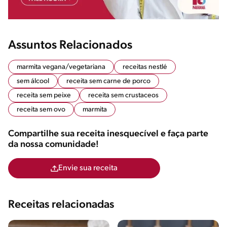
Assuntos Relacionados
marmita vegana/vegetariana
receitas nestlé
sem álcool
receita sem carne de porco
receita sem peixe
receita sem crustaceos
receita sem ovo
marmita
Compartilhe sua receita inesquecível e faça parte
da nossa comunidade!
Envie sua receita
Receitas relacionadas