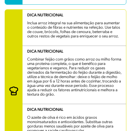
DICA NUTRICIONAL
Inclua arroz integral na sua alimentação para aumentar
o conteúdo de fibras e nutrientes na refeição. Use talos
de couve, brócolis, folhas de cenoura, beterraba e
outros restos de vegetais para enriquecer o seu arroz.
DICA NUTRICIONAL
Combinar feijão com grãos como arroz ou milho forma
uma proteína completa, o que é benéfico para
vegetarianos e veganos. Para reduzir os gases
derivados da fermentação do feijão durante a digestão,
utilize a técnica de demolhar: deixe o feijão de molho
em água por 6 a 12 horas antes de cozinhar, trocando a
água uma vez durante esse período. Esse processo
ajuda a reduzir os fatores antinutricionais e melhora a
textura do grão.
DICA NUTRICIONAL
O azeite de oliva é rico em ácidos graxos
monoinsaturados e antioxidantes. Substitua outras
gorduras menos saudáveis por azeite de oliva para
promover a saúde cardiovascular.