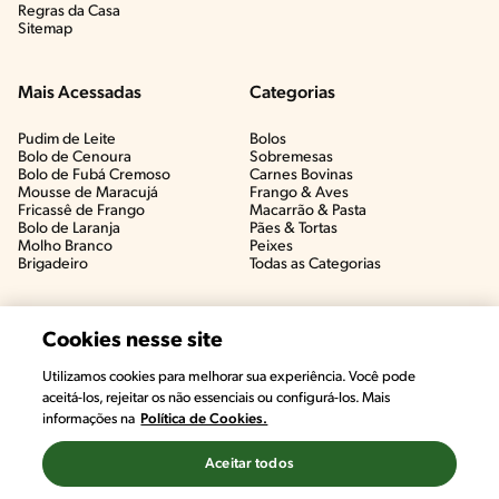
Regras da Casa
Sitemap
Mais Acessadas
Categorias
Pudim de Leite
Bolos
Bolo de Cenoura
Sobremesas
Bolo de Fubá Cremoso
Carnes Bovinas​
Mousse de Maracujá
Frango & Aves​
Fricassê de Frango
Macarrão & Pasta​
Bolo de Laranja
Pães & Tortas​
Molho Branco
Peixes
Brigadeiro
Todas as Categorias
Cookies nesse site
Utilizamos cookies para melhorar sua experiência. Você pode
aceitá-los, rejeitar os não essenciais ou configurá-los. Mais
informações na
Política de Cookies.
Aceitar todos
©2022, Nestlé. Marcas registradas por Societé des Produits Nestlé,