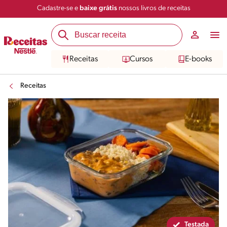
Cadastre-se e
baixe grátis
nossos livros de receitas
Compartilhar
Salvar
Receitas
Cursos
E-books
Receitas
Testada