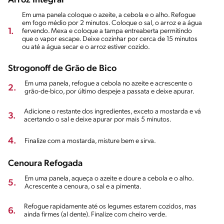
Arroz Integral
Em uma panela coloque o azeite, a cebola e o alho. Refogue
em fogo médio por 2 minutos. Coloque o sal, o arroz e a água
1.
fervendo. Mexa e coloque a tampa entreaberta permitindo
que o vapor escape. Deixe cozinhar por cerca de 15 minutos
ou até a água secar e o arroz estiver cozido.
Strogonoff de Grão de Bico
Em uma panela, refogue a cebola no azeite e acrescente o
2.
grão-de-bico, por último despeje a passata e deixe apurar.
Adicione o restante dos ingredientes, exceto a mostarda e vá
3.
acertando o sal e deixe apurar por mais 5 minutos.
4.
Finalize com a mostarda, misture bem e sirva.
Cenoura Refogada
Em uma panela, aqueça o azeite e doure a cebola e o alho.
5.
Acrescente a cenoura, o sal e a pimenta.
Refogue rapidamente até os legumes estarem cozidos, mas
6.
ainda firmes (al dente). Finalize com cheiro verde.