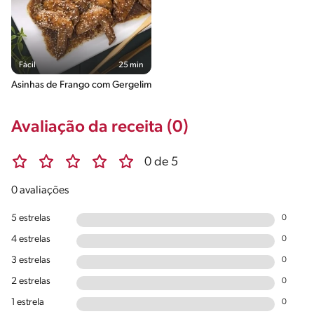
Fácil
25 min
Asinhas de Frango com Gergelim
Avaliação da receita (0)
0 de 5
0 avaliações
5 estrelas
0
4 estrelas
0
3 estrelas
0
2 estrelas
0
1 estrela
0