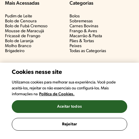
Mais Acessadas
Categorias
Pudim de Leite
Bolos
Bolo de Cenoura
Sobremesas
Bolo de Fubá Cremoso
Carnes Bovinas​
Mousse de Maracujá
Frango & Aves​
Fricassê de Frango
Macarrão & Pasta​
Bolo de Laranja
Pães & Tortas​
Molho Branco
Peixes
Brigadeiro
Todas as Categorias
Cookies nesse site
Utilizamos cookies para melhorar sua experiência. Você pode
aceitá-los, rejeitar os não essenciais ou configurá-los. Mais
informações na
Política de Cookies.
Aceitar todos
©2022, Nestlé. Marcas registradas por Societé des Produits Nestlé,
S.A. Vevey (Suiza)
Rejeitar
Termos e Condições
Política de Privacidade
Configurações de Cookies