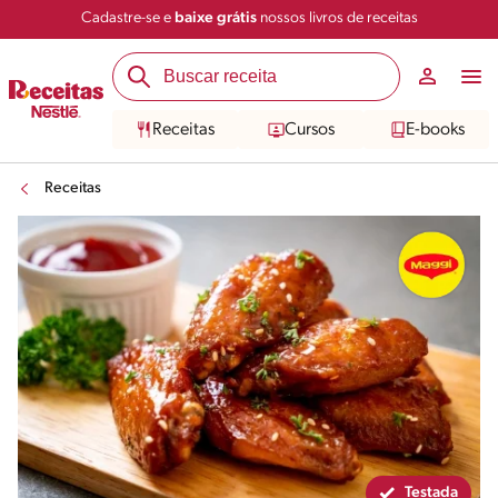
Cadastre-se e
baixe grátis
nossos livros de receitas
Compartilhar
Salvar
Receitas
Cursos
E-books
Receitas
Testada