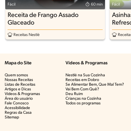
Fácil
60 min
Fácil
Receita de Frango Assado
Asinha
Glaceado
Refres
Receitas Nestlé
Receita
Mapa do Site
Vídeos & Programas​
Quem somos
Nestlé na Sua Cozinha
Nossas Receitas
Receitas em Dobro
Listas de Receitas​
Se Alimentar Bem, Que Mal Tem?​
Artigos e Dicas​
Vai Bem Com Quê?​
Vídeos & Programas​
Deu Ruim​
Área do usuário
Crianças na Cozinha​
Fale Conosco
Todos os programas
Acessibilidade
Regras da Casa
Sitemap