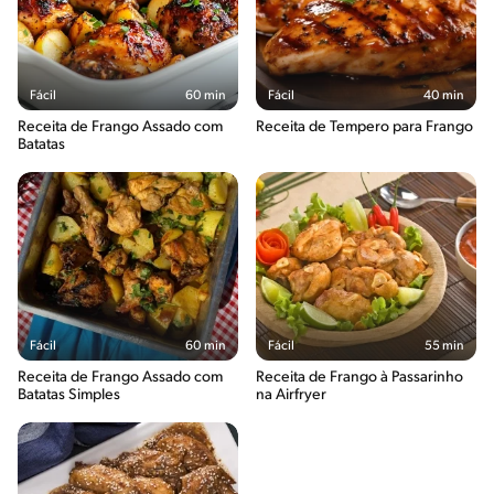
Fácil
60 min
Fácil
40 min
Receita de Frango Assado com
Receita de Tempero para Frango
Batatas
Fácil
60 min
Fácil
55 min
Receita de Frango Assado com
Receita de Frango à Passarinho
Batatas Simples
na Airfryer