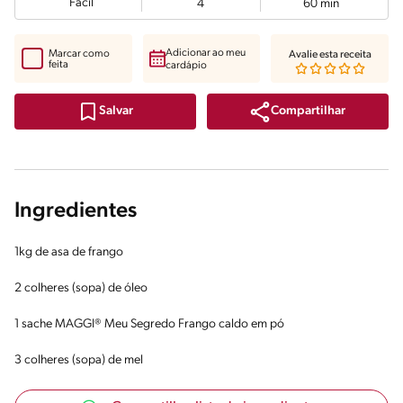
Fácil
4
60 min
Adicionar ao meu
Marcar como
Avalie esta receita
feita
cardápio
Compartilhar
Salvar
Ingredientes
1kg de asa de frango
2 colheres (sopa) de óleo
1 sache MAGGI® Meu Segredo Frango caldo em pó
3 colheres (sopa) de mel