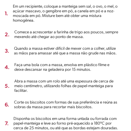
Em um recipiente, coloque a manteiga sem sal, o ovo, o mel, o
açúcar mascavo, o gengibre em pó, a canela em pó e a noz-
1.
moscada em pó. Misture bem até obter uma mistura
homogênea.
Comece a acrescentar a farinha de trigo aos poucos, sempre
2.
mexendo até chegar ao ponto de massa.
Quando a massa estiver difícil de mexer com a colher, utilize
3.
as mãos para amassar até que a massa não grude nas mãos.
Faça uma bola com a massa, envolva em plástico filme e
4.
deixe descansar na geladeira por 15 minutos.
Abra a massa com um rolo até uma espessura de cerca de
5.
meio centímetro, utilizando folhas de papel-manteiga para
facilitar.
Corte os biscoitos com formas de sua preferência e reúna as
6.
sobras da massa para recortar mais biscoitos.
Disponha os biscoitos em uma forma untada ou forrada com
7.
papel-manteiga e leve ao forno pré-aquecido a 180ºC por
cerca de 25 minutos, ou até que as bordas estejam douradas.