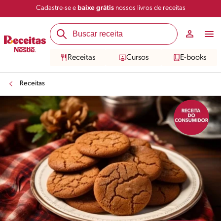
Cadastre-se e
baixe grátis
nossos livros de receitas
Compartilhar
Salvar
Receitas
Cursos
E-books
Receitas