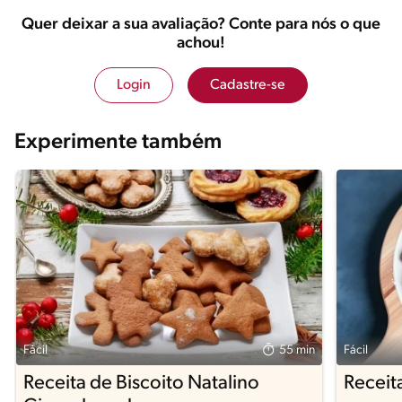
Quer deixar a sua avaliação? Conte para nós o que
achou!
Login
Cadastre-se
Experimente também
Fácil
55 min
Fácil
Receita de Biscoito Natalino
Receita