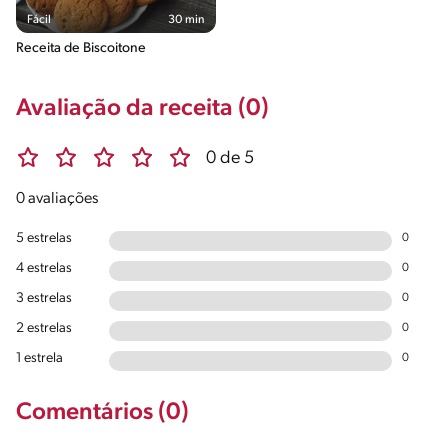
Fácil
30 min
Receita de Biscoitone
Avaliação da receita (0)
0 de 5
0 avaliações
5 estrelas
0
4 estrelas
0
3 estrelas
0
2 estrelas
0
1 estrela
0
Comentários (0)