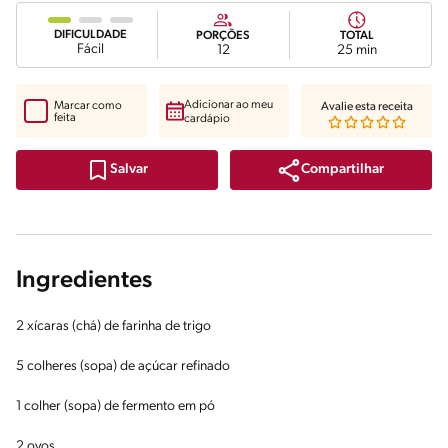
DIFICULDADE
PORÇÕES
TOTAL
Fácil
12
25 min
Adicionar ao meu
Marcar como
Avalie esta receita
feita
cardápio
Compartilhar
Salvar
Ingredientes
2 xícaras (chá) de farinha de trigo
5 colheres (sopa) de açúcar refinado
1 colher (sopa) de fermento em pó
2 ovos