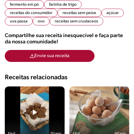
fermento em pó
farinha de trigo
receitas do consumidor
receitas sem peixe
açúcar
uva passa
ovo
receitas sem crustaceos
Compartilhe sua receita inesquecível e faça parte
da nossa comunidade!
Envie sua receita
Receitas relacionadas
Fácil
20 min
Fácil
60 min