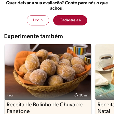
Quer deixar a sua avaliação? Conte para nós o que
achou!
Login
Cadastre-se
Experimente também
Fácil
30 min
Fácil
Receita de Bolinho de Chuva de
Receit
Panetone
Natal