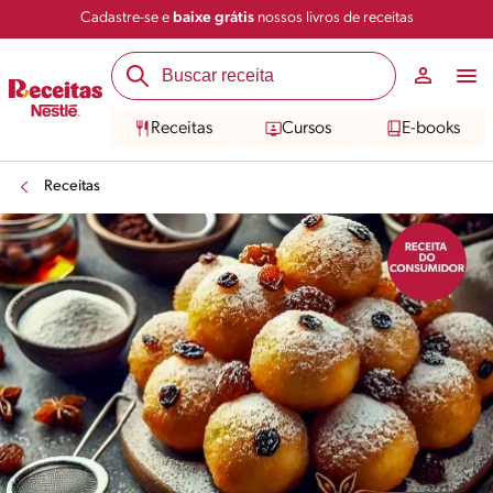
Cadastre-se e
baixe grátis
nossos livros de receitas
Compartilhar
Salvar
Receitas
Cursos
E-books
Receitas