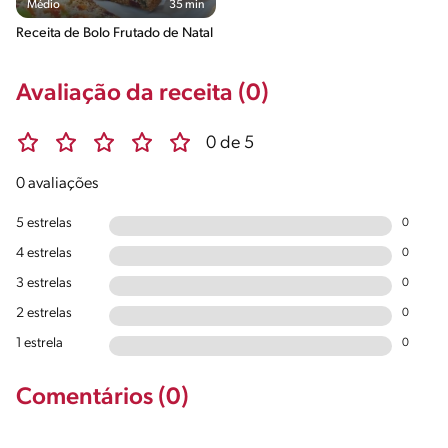
Médio
35 min
Receita de Bolo Frutado de Natal
Avaliação da receita (0)
0 de 5
0 avaliações
5 estrelas
0
4 estrelas
0
3 estrelas
0
2 estrelas
0
1 estrela
0
Comentários (0)