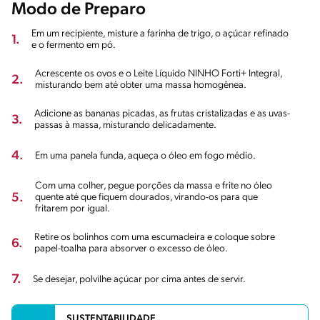
Modo de Preparo
Em um recipiente, misture a farinha de trigo, o açúcar refinado
1.
e o fermento em pó.
Acrescente os ovos e o Leite Líquido NINHO Forti+ Integral,
2.
misturando bem até obter uma massa homogênea.
Adicione as bananas picadas, as frutas cristalizadas e as uvas-
3.
passas à massa, misturando delicadamente.
4.
Em uma panela funda, aqueça o óleo em fogo médio.
Com uma colher, pegue porções da massa e frite no óleo
5.
quente até que fiquem dourados, virando-os para que
fritarem por igual.
Retire os bolinhos com uma escumadeira e coloque sobre
6.
papel-toalha para absorver o excesso de óleo.
7.
Se desejar, polvilhe açúcar por cima antes de servir.
SUSTENTABILIDADE