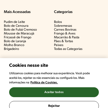
Mais Acessadas
Categorias
Pudim de Leite
Bolos
Bolo de Cenoura
Sobremesas
Bolo de Fubá Cremoso
Carnes Bovinas​
Mousse de Maracujá
Frango & Aves​
Fricassê de Frango
Macarrão & Pasta​
Bolo de Laranja
Pães & Tortas​
Molho Branco
Peixes
Brigadeiro
Todas as Categorias
Cookies nesse site
Utilizamos cookies para melhorar sua experiência. Você pode
aceitá-los, rejeitar os não essenciais ou configurá-los. Mais
informações na
Política de Cookies.
Aceitar todos
©2022, Nestlé. Marcas registradas por Societé des Produits Nestlé,
S.A. Vevey (Suiza)
Rejeitar