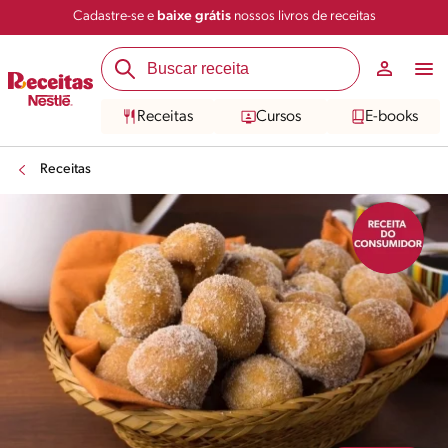
Cadastre-se e
baixe grátis
nossos livros de receitas
Compartilhar
Salvar
Receitas
Cursos
E-books
Receitas