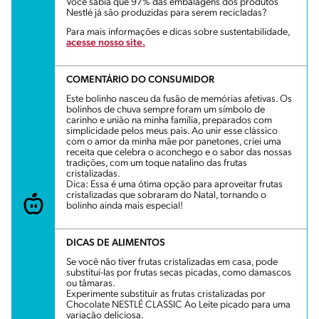
Você sabia que 97% das embalagens dos produtos
Nestlé já são produzidas para serem recicladas?
Para mais informações e dicas sobre sustentabilidade,
acesse nosso site.
COMENTÁRIO DO CONSUMIDOR
Este bolinho nasceu da fusão de memórias afetivas. Os
bolinhos de chuva sempre foram um símbolo de
carinho e união na minha família, preparados com
simplicidade pelos meus pais. Ao unir esse clássico
com o amor da minha mãe por panetones, criei uma
receita que celebra o aconchego e o sabor das nossas
tradições, com um toque natalino das frutas
cristalizadas.
Dica: Essa é uma ótima opção para aproveitar frutas
cristalizadas que sobraram do Natal, tornando o
bolinho ainda mais especial!
DICAS DE ALIMENTOS
Se você não tiver frutas cristalizadas em casa, pode
substituí-las por frutas secas picadas, como damascos
ou tâmaras.
Experimente substituir as frutas cristalizadas por
Chocolate NESTLÉ CLASSIC Ao Leite picado para uma
variação deliciosa.