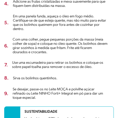
Adicione as frutas cristalizadas e mexa suavemente para que
4.
fiquem bem distribuídas na massa.
Em uma panela funda, aqueça o óleo em fogo médio.
Certifique-se de que esteja quente, mas não muito para evitar
5.
que os bolinhos queimem por fora antes de cozinhar por
dentro.
Com uma colher, pegue pequenas porções da massa (meia
colher de sopa) e coloque no óleo quente. Os bolinhos devem
6.
girar sozinhos à medida que fritam. Frite até ficarem
dourados e crocantes.
Use uma escumadeira para retirar os bolinhos e coloque-os
7.
sobre papel-toalha para remover o excesso de óleo.
8.
Sirva os bolinhos quentinhos.
Se desejar, passe-os no Leite MOÇA e polvilhe açúcar
9.
refinado ou Leite NINHO Forti+ Integral em pó para dar um
toque especial.
SUSTENTABILIDADE