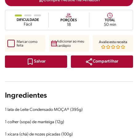
DIFICULDADE
PORÇÕES
TOTAL
Fácil
18
50 min
Adicionar ao meu
Marcar como
Avalie esta receita
feita
cardápio
Compartilhar
Salvar
Ingredientes
1 lata de Leite Condensado MOÇA® (395g)
1 colher (sopa) de manteiga (12g)
1 xícara (chá) de nozes picadas (100g)