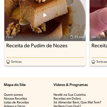
Fácil
35 min
Fácil
Receita de Pudim de Nozes
Receit
Tortices
Tortices
Mapa do Site
Vídeos & Programas​
Quem somos
Nestlé na Sua Cozinha
Nossas Receitas
Receitas em Dobro
Listas de Receitas​
Se Alimentar Bem, Que Mal Tem?​
Artigos e Dicas​
Vai Bem Com Quê?​