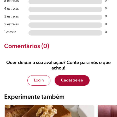
5 estrelas
0
4 estrelas
0
3 estrelas
0
2 estrelas
0
1 estrela
0
Comentários (0)
Quer deixar a sua avaliação? Conte para nós o que
achou!
Login
Cadastre-se
Experimente também