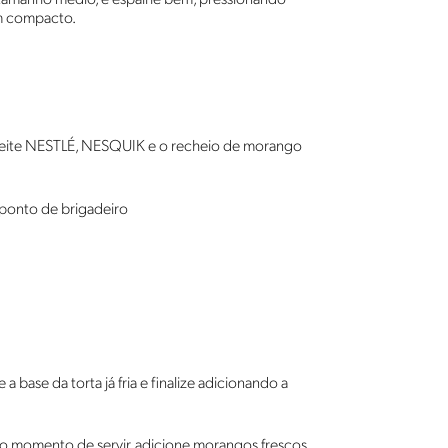
em compacto.
leite NESTLÉ, NESQUIK e o recheio de morango
 ponto de brigadeiro
base da torta já fria e finalize adicionando a
 no momento de servir, adicione morangos frescos