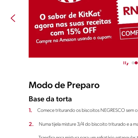
Modo de Preparo
Base da torta
1.
Comece triturando os biscoitos NEGRESCO sem o 
2.
Numa tijela misture 3/4 do biscoito triturado e a m
Transfira essa mistura para um refratário retangul