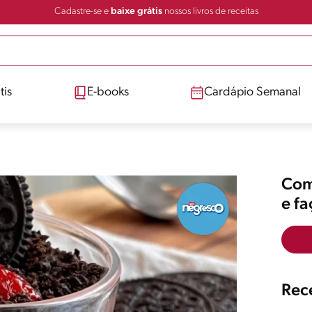
Cadastre-se e
baixe grátis
nossos livros de receitas
tis
E-books
Cardápio Semanal
Comp
e f
Rece