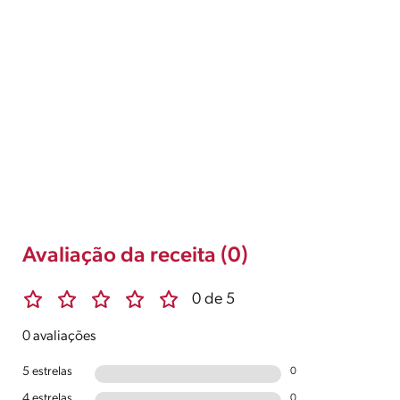
Avaliação da receita (0)
0 de 5
0 avaliações
5 estrelas
0
4 estrelas
0