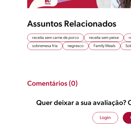
Assuntos Relacionados
receita sem carne de porco
receita sem peixe
r
sobremesa fria
negresco
Family Meals
So
Comentários (0)
Quer deixar a sua avaliação? 
Login