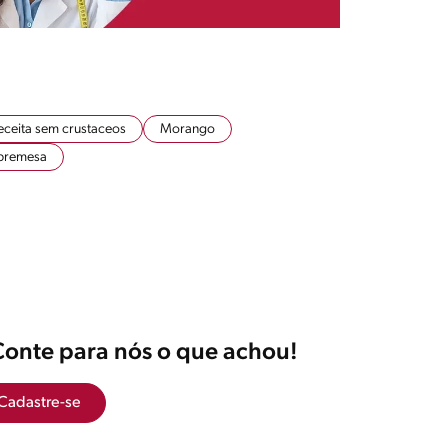
eceita sem crustaceos
Morango
bremesa
Conte para nós o que achou!
Cadastre-se