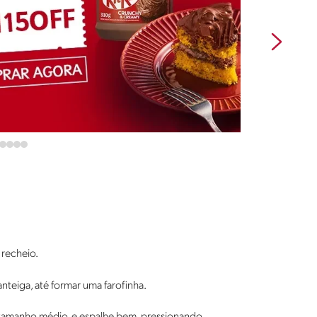
recheio.
anteiga, até formar uma farofinha.
ar, tamanho médio, e espalhe bem, pressionando