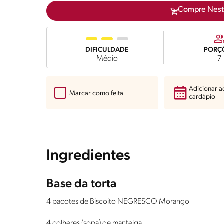
Compre Nest
DIFICULDADE
PORÇ
Médio
7
Adicionar 
Marcar como feita
cardápio
Ingredientes
Base da torta
4 pacotes de Biscoito NEGRESCO Morango
4 colheres (sopa) de manteiga