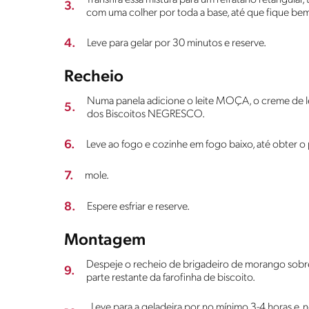
3.
com uma colher por toda a base, até que fique b
4.
Leve para gelar por 30 minutos e reserve.
Recheio
Numa panela adicione o leite MOÇA, o creme de 
5.
dos Biscoitos NEGRESCO.
6.
Leve ao fogo e cozinhe em fogo baixo, até obter o
7.
mole.
8.
Espere esfriar e reserve.
Montagem
Despeje o recheio de brigadeiro de morango sobre a 
9.
parte restante da farofinha de biscoito.
Leve para a geladeira por no mínimo 3-4 horas e,