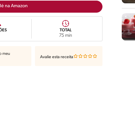
lé na Amazon
ÕES
TOTAL
75 min
ao meu
Avalie esta receita