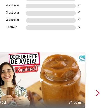
4 estrelas
0
3 estrelas
0
2 estrelas
0
1 estrela
0
Fácil
60 min
Fácil