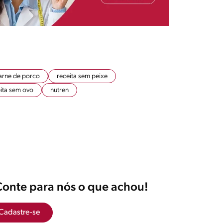
arne de porco
receita sem peixe
ita sem ovo
nutren
Conte para nós o que achou!
Cadastre-se