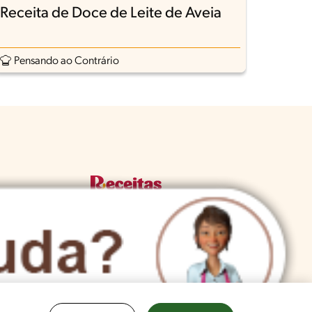
Receita de Doce de Leite de Aveia
Rece
Asce
Pensando ao Contrário
Rece