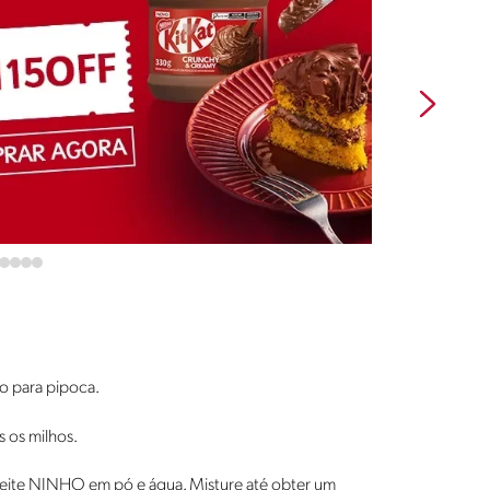
o para pipoca.
s os milhos.
 leite NINHO em pó e água. Misture até obter um