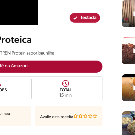
Testada
Proteica
UTREN Protein sabor baunilha
lé na Amazon
ÕES
TOTAL
15 min
ao meu
Avalie esta receita