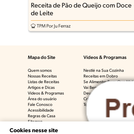
Receita de Pão de Queijo com Doce
de Leite
TPM Por Ju Ferraz
Mapa do Site
Vídeos & Programas​
Quem somos
Nestlé na Sua Cozinha
Nossas Receitas
Receitas em Dobro
Listas de Receitas​
Se Alimentar Bem, Que Mal 
Artigos e Dicas​
Vai Bem Com Quê?​
Vídeos & Programas​
Deu Ruim​
Área do usuário
Crianças na Cozinha​
Fale Conosco
Todos os programas
Acessibilidade
Regras da Casa
Sitemap
Cookies nesse site