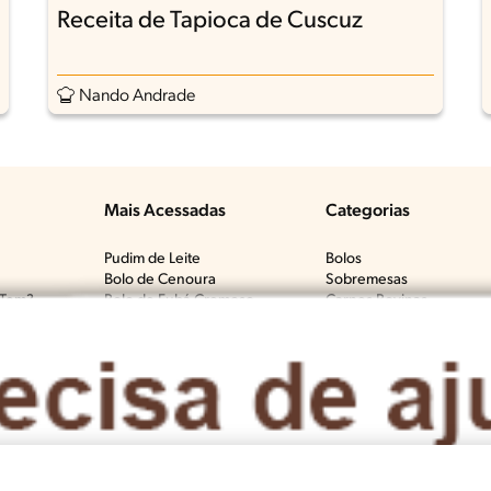
Receita de Tapioca de Cuscuz
Nando Andrade
Mais Acessadas
Categorias
Pudim de Leite
Bolos
Bolo de Cenoura
Sobremesas
Tem?​
Bolo de Fubá Cremoso
Carnes Bovinas​
Mousse de Maracujá
Frango & Aves​
Fricassê de Frango
Macarrão & Pasta​
Bolo de Laranja
Pães & Tortas​
Molho Branco
Peixes
Brigadeiro
Todas as Categorias