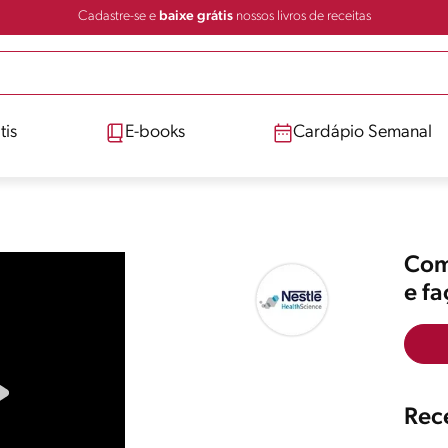
Cadastre-se e
baixe grátis
nossos livros de receitas
tis
E-books
Cardápio Semanal
Comp
e f
Rece