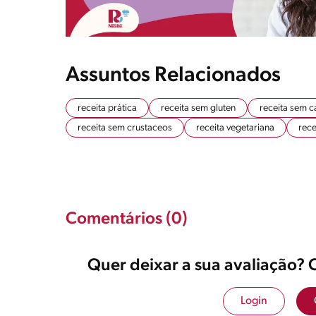
Assuntos Relacionados
receita prática
receita sem gluten
receita sem c
receita sem crustaceos
receita vegetariana
rece
Comentários (0)
Quer deixar a sua avaliação? 
Login