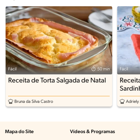
Fácil
50 min
Fácil
Receita de Torta Salgada de Natal
Receit
Sardin
Bruna da Silva Castro
Adriely
Mapa do Site
Vídeos & Programas​