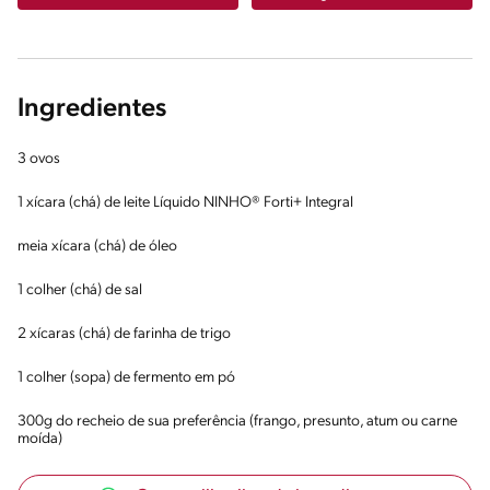
Ingredientes
3 ovos
1 xícara (chá) de leite Líquido NINHO® Forti+ Integral
meia xícara (chá) de óleo
1 colher (chá) de sal
2 xícaras (chá) de farinha de trigo
1 colher (sopa) de fermento em pó
300g do recheio de sua preferência (frango, presunto, atum ou carne
moída)