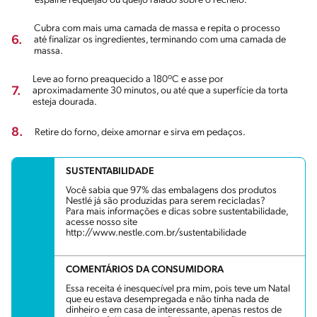
espalhe requeijão ou queijo ralado sobre o recheio.
Cubra com mais uma camada de massa e repita o processo
6.
até finalizar os ingredientes, terminando com uma camada de
massa.
Leve ao forno preaquecido a 180ºC e asse por
7.
aproximadamente 30 minutos, ou até que a superfície da torta
esteja dourada.
8.
Retire do forno, deixe amornar e sirva em pedaços.
SUSTENTABILIDADE
Você sabia que 97% das embalagens dos produtos
Nestlé já são produzidas para serem recicladas?
Para mais informações e dicas sobre sustentabilidade,
acesse nosso site
http://www.nestle.com.br/sustentabilidade
COMENTÁRIOS DA CONSUMIDORA
Essa receita é inesquecível pra mim, pois teve um Natal
que eu estava desempregada e não tinha nada de
dinheiro e em casa de interessante, apenas restos de