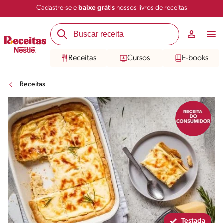
Cadastre-se e
baixe grátis
nossos livros de receitas
Compartilhar
Salvar
Receitas
Cursos
E-books
Receitas
Testada