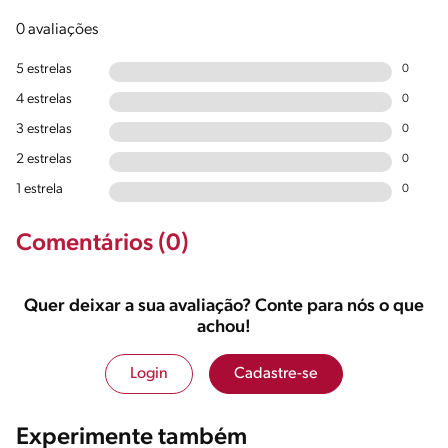
0 avaliações
5 estrelas
0
4 estrelas
0
3 estrelas
0
2 estrelas
0
1 estrela
0
Comentários (0)
Quer deixar a sua avaliação? Conte para nós o que
achou!
Login
Cadastre-se
Experimente também