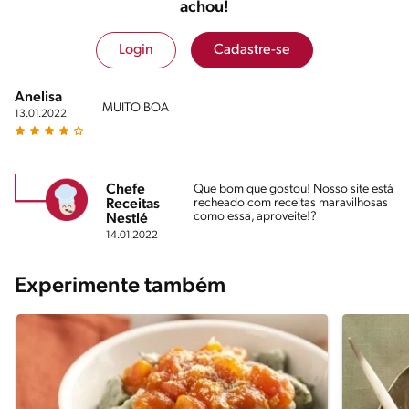
achou!
Login
Cadastre-se
Anelisa
MUITO BOA
13.01.2022
Chefe
Que bom que gostou! Nosso site está
recheado com receitas maravilhosas
Receitas
como essa, aproveite!?
Nestlé
14.01.2022
Experimente também