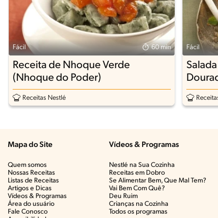
Fácil
60 min
Fácil
Receita de Nhoque Verde
Salada
(Nhoque do Poder)
Dourad
Receitas Nestlé
Receita
Mapa do Site
Vídeos & Programas​
Quem somos
Nestlé na Sua Cozinha
Nossas Receitas
Receitas em Dobro
Listas de Receitas​
Se Alimentar Bem, Que Mal Tem?​
Artigos e Dicas​
Vai Bem Com Quê?​
Vídeos & Programas​
Deu Ruim​
Área do usuário
Crianças na Cozinha​
Fale Conosco
Todos os programas