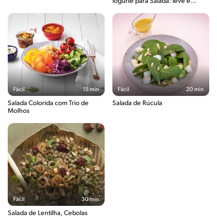
Iogurte para Salada: leve e
deliciosa
Fácil
15 min
Fácil
20 min
Salada Colorida com Trio de
Salada de Rúcula
Molhos
Fácil
30 min
Salada de Lentilha, Cebolas