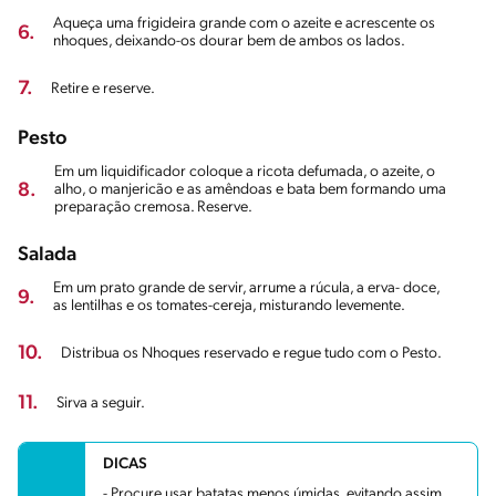
Aqueça uma frigideira grande com o azeite e acrescente os
6.
nhoques, deixando-os dourar bem de ambos os lados.
7.
Retire e reserve.
Pesto
Em um liquidificador coloque a ricota defumada, o azeite, o
8.
alho, o manjericão e as amêndoas e bata bem formando uma
preparação cremosa. Reserve.
Salada
Em um prato grande de servir, arrume a rúcula, a erva- doce,
9.
as lentilhas e os tomates-cereja, misturando levemente.
10.
Distribua os Nhoques reservado e regue tudo com o Pesto.
11.
Sirva a seguir.
DICAS
- Procure usar batatas menos úmidas, evitando assim