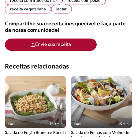
receita com frutos do mar
receita com peixe
receita vegetariana
Jantar
Compartilhe sua receita inesquecível e faça parte
da nossa comunidade!
Envie sua receita
Receitas relacionadas
Fácil
160 min
Fácil
15 min
Salada de Feijão Branco e Rúcula
Salada de Folhas com Molho de