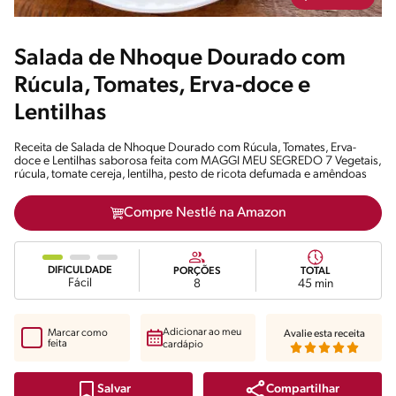
Salada de Nhoque Dourado com
Rúcula, Tomates, Erva-doce e
Lentilhas
Receita de Salada de Nhoque Dourado com Rúcula, Tomates, Erva-
doce e Lentilhas saborosa feita com MAGGI MEU SEGREDO 7 Vegetais,
rúcula, tomate cereja, lentilha, pesto de ricota defumada e amêndoas
Compre Nestlé na Amazon
DIFICULDADE
PORÇÕES
TOTAL
Fácil
8
45 min
Adicionar ao meu
Marcar como
Avalie esta receita
feita
cardápio
Compartilhar
Salvar