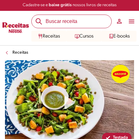
Cadastre-se e
baixe grátis
nossos livros de receitas
Compartilhar
Salvar
Receitas
Cursos
E-books
Receitas
Testada