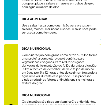
toalha úmido e dentro de um saco plástico. Para
congelar, pique a salsa e armazene em cubos de gelo
com água ou azeite de oliva.
DICA ALIMENTAR
Use a salsa fresca como guarnição para pratos, em
saladas, molhos, marinadas e sopas. A salsa seca pode
ser usada como tempero.
DICA NUTRICIONAL
Combinar feijão com grãos como arroz ou milho forma
uma proteína completa, o que é benéfico para
vegetarianos e veganos. Para reduzir os gases
derivados da fermentação do feijão durante a digestão,
utilize a técnica de demolhar: deixe o feijão de molho
em água por 6 a 12 horas antes de cozinhar, trocando a
água uma vez durante esse período. Esse processo
ajuda a reduzir os fatores antinutricionais e melhora a
textura do grão.
DICA NUTRICIONAL
Os pimentões são ricos em vitamina C e antioxidantes.