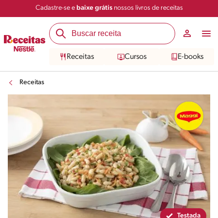
Cadastre-se e
baixe grátis
nossos livros de receitas
Compartilhar
Salvar
Receitas
Cursos
E-books
Receitas
Testada