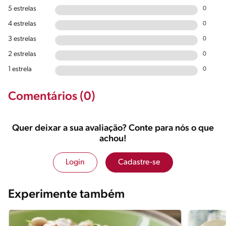
5 estrelas
0
4 estrelas
0
3 estrelas
0
2 estrelas
0
1 estrela
0
Comentários (0)
Quer deixar a sua avaliação? Conte para nós o que
achou!
Login
Cadastre-se
Experimente também