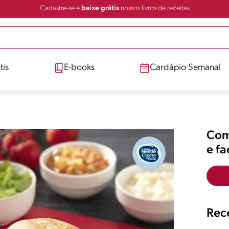
Cadastre-se e
baixe grátis
nossos livros de receitas
tis
E-books
Cardápio Semanal
Comp
e f
Rece