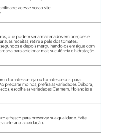
bilidade, acesse nosso site
e
iros, que podem ser armazenados em porções e
ar suas receitas, retire a pele dos tomates,
s segundos e depois mergulhando-os em água com
rdada para adicionar mais suculência e hidratação
omo tomates-cereja ou tomates secos, para
 Ao preparar molhos, prefira as variedades Débora,
 frescos, escolha as variedades Carmem, Holandês e
ro e fresco para preservar sua qualidade. Evite
de acelerar sua oxidação.