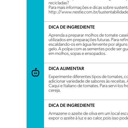
recicladas?
Para mais informações e dicas sobre sustenta
http://www.nestle.com.br/sustentabilidad
DICA DE INGREDIENTE
Aprenda a preparar molhos de tomate case
utilizados em preparações futuras. Para refin
escaldando-os em água fervente por algun
gelo. A polpa com as sementes pode ser gua
em molhos, sopas e ensopados.
DICA ALIMENTAR
Experimente diferentes tipos de tomates, c
adicionar variedade de sabores às receitas.
Caqui e Italiano de tomates. Para servi-los
cereja.
DICA DE INGREDIENTE
Armazene o azeite de oliva em um local escu
expor o azeite à luz e ao calor, pois isso po