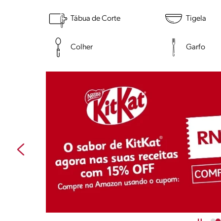
Tábua de Corte
Tigela
Colher
Garfo