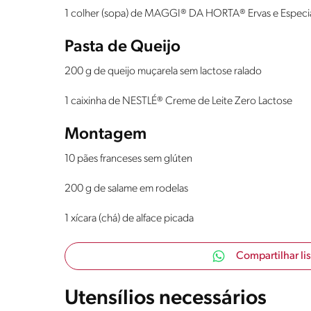
1 colher (sopa) de MAGGI® DA HORTA® Ervas e Especia
Pasta de Queijo
200 g de queijo muçarela sem lactose ralado
1 caixinha de NESTLÉ® Creme de Leite Zero Lactose
Montagem
10 pães franceses sem glúten
200 g de salame em rodelas
1 xícara (chá) de alface picada
Compartilhar li
Utensílios necessários