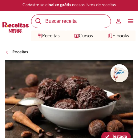
Cadastre-se e
baixe grátis
nossos livros de receitas
Compartilhar
Salvar
Receitas
Cursos
E-books
Receitas
Testada