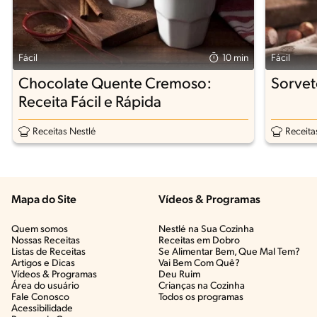
Fácil
10 min
Fácil
Chocolate Quente Cremoso:
Sorvet
Receita Fácil e Rápida
Receitas Nestlé
Receita
Mapa do Site
Vídeos & Programas​
Quem somos
Nestlé na Sua Cozinha
Nossas Receitas
Receitas em Dobro
Listas de Receitas​
Se Alimentar Bem, Que Mal Tem?​
Artigos e Dicas​
Vai Bem Com Quê?​
Vídeos & Programas​
Deu Ruim​
Área do usuário
Crianças na Cozinha​
Fale Conosco
Todos os programas
Acessibilidade