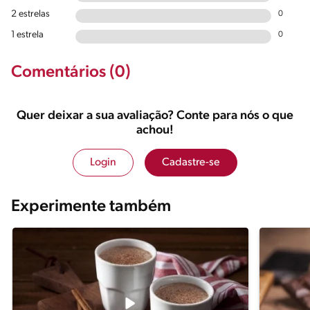
2 estrelas
0
1 estrela
0
Comentários (0)
Quer deixar a sua avaliação? Conte para nós o que
achou!
Login
Cadastre-se
Experimente também