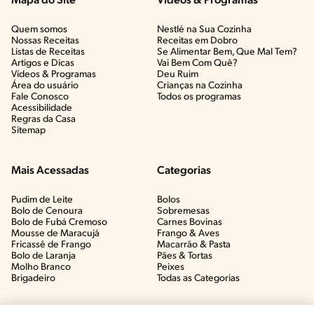
Mapa do Site
Vídeos & Programas​
Quem somos
Nestlé na Sua Cozinha
Nossas Receitas
Receitas em Dobro
Listas de Receitas​
Se Alimentar Bem, Que Mal Tem?​
Artigos e Dicas​
Vai Bem Com Quê?​
Vídeos & Programas​
Deu Ruim​
Área do usuário
Crianças na Cozinha​
Fale Conosco
Todos os programas
Acessibilidade
Regras da Casa
Sitemap
Mais Acessadas
Categorias
Pudim de Leite
Bolos
Bolo de Cenoura
Sobremesas
Bolo de Fubá Cremoso
Carnes Bovinas​
Mousse de Maracujá
Frango & Aves​
Fricassê de Frango
Macarrão & Pasta​
Bolo de Laranja
Pães & Tortas​
Molho Branco
Peixes
Brigadeiro
Todas as Categorias