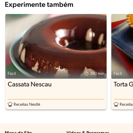
Experimente também
Fácil
380 min
Fácil
Cassata Nescau
Torta 
Receitas Nestlé
Receita