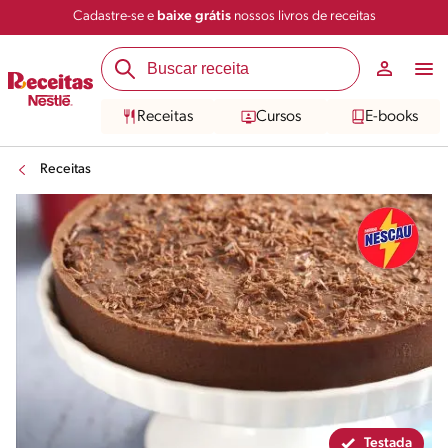
Cadastre-se e
baixe grátis
nossos livros de receitas
Compartilhar
Salvar
Receitas
Cursos
E-books
Receitas
Testada