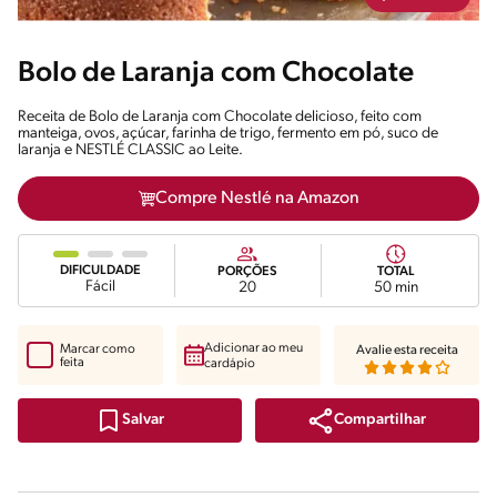
Bolo de Laranja com Chocolate
Receita de Bolo de Laranja com Chocolate delicioso, feito com
manteiga, ovos, açúcar, farinha de trigo, fermento em pó, suco de
laranja e NESTLÉ CLASSIC ao Leite.
Compre Nestlé na Amazon
DIFICULDADE
PORÇÕES
TOTAL
Fácil
20
50 min
Adicionar ao meu
Marcar como
Avalie esta receita
feita
cardápio
Compartilhar
Salvar