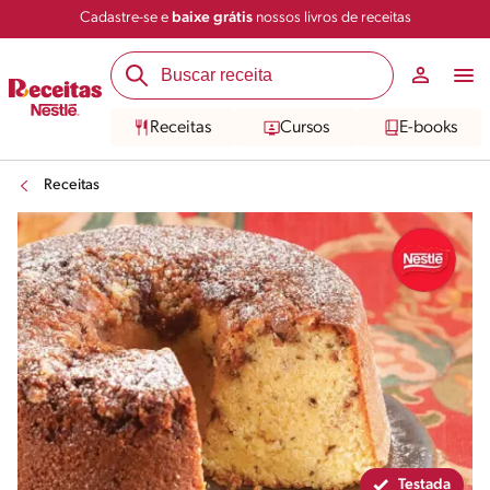
Cadastre-se e
baixe grátis
nossos livros de receitas
Compartilhar
Salvar
Receitas
Cursos
E-books
Receitas
Testada