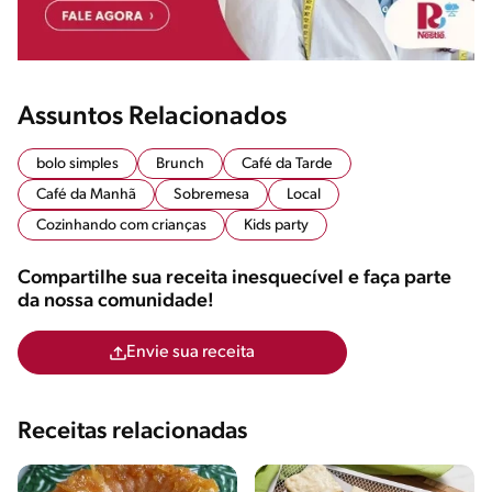
Assuntos Relacionados
bolo simples
Brunch
Café da Tarde
Café da Manhã
Sobremesa
Local
Cozinhando com crianças
Kids party
Compartilhe sua receita inesquecível e faça parte
da nossa comunidade!
Envie sua receita
Receitas relacionadas