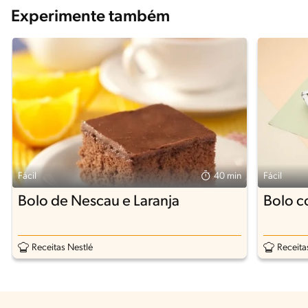
Experimente também
Fácil
40 min
Fácil
Bolo de Nescau e Laranja
Bolo c
Receitas Nestlé
Receita