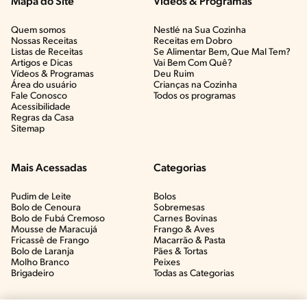
Mapa do Site
Vídeos & Programas​
Quem somos
Nestlé na Sua Cozinha
Nossas Receitas
Receitas em Dobro
Listas de Receitas​
Se Alimentar Bem, Que Mal Tem?​
Artigos e Dicas​
Vai Bem Com Quê?​
Vídeos & Programas​
Deu Ruim​
Área do usuário
Crianças na Cozinha​
Fale Conosco
Todos os programas
Acessibilidade
Regras da Casa
Sitemap
Mais Acessadas
Categorias
Pudim de Leite
Bolos
Bolo de Cenoura
Sobremesas
Bolo de Fubá Cremoso
Carnes Bovinas​
Mousse de Maracujá
Frango & Aves​
Fricassê de Frango
Macarrão & Pasta​
Bolo de Laranja
Pães & Tortas​
Molho Branco
Peixes
Brigadeiro
Todas as Categorias