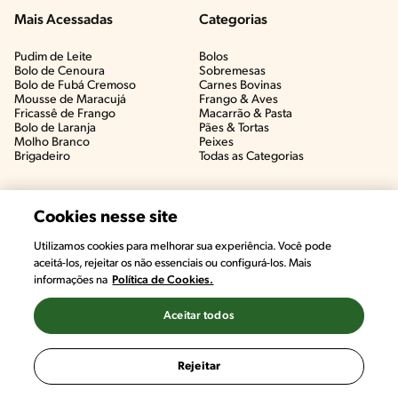
Mais Acessadas
Categorias
Pudim de Leite
Bolos
Bolo de Cenoura
Sobremesas
Bolo de Fubá Cremoso
Carnes Bovinas​
Mousse de Maracujá
Frango & Aves​
Fricassê de Frango
Macarrão & Pasta​
Bolo de Laranja
Pães & Tortas​
Molho Branco
Peixes
Brigadeiro
Todas as Categorias
Cookies nesse site
Utilizamos cookies para melhorar sua experiência. Você pode
aceitá-los, rejeitar os não essenciais ou configurá-los. Mais
informações na
Política de Cookies.
Aceitar todos
©2022, Nestlé. Marcas registradas por Societé des Produits Nestlé,
S.A. Vevey (Suiza)
Rejeitar
Termos e Condições
Política de Privacidade