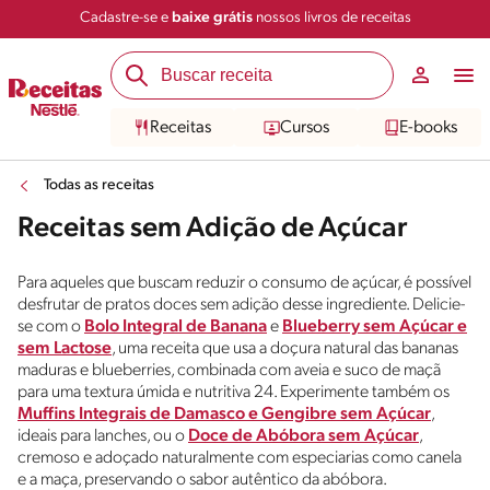
Cadastre-se e
baixe grátis
nossos livros de receitas
Receitas
Cursos
E-books
Todas as receitas
Receitas sem Adição de Açúcar
Para aqueles que buscam reduzir o consumo de açúcar, é possível
desfrutar de pratos doces sem adição desse ingrediente. Delicie-
se com o
Bolo Integral de Banana
e
Blueberry sem Açúcar e
sem Lactose
, uma receita que usa a doçura natural das bananas
maduras e blueberries, combinada com aveia e suco de maçã
para uma textura úmida e nutritiva 24. Experimente também os
Muffins Integrais de Damasco e Gengibre sem Açúcar
,
ideais para lanches, ou o
Doce de Abóbora sem Açúcar
,
cremoso e adoçado naturalmente com especiarias como canela
e a maça, preservando o sabor autêntico da abóbora.