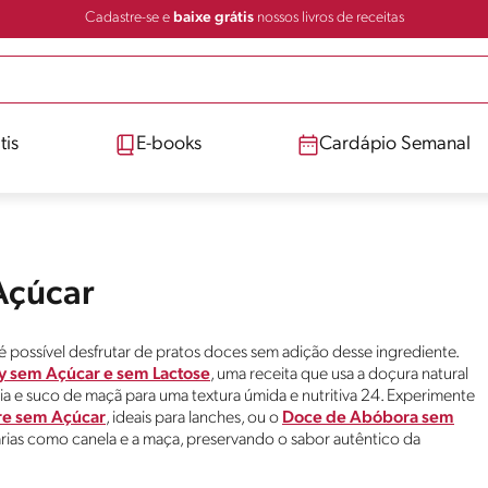
Cadastre-se e
baixe grátis
nossos livros de receitas
tis
E-books
Cardápio Semanal
Açúcar
 possível desfrutar de pratos doces sem adição desse ingrediente.
y sem Açúcar e sem Lactose
, uma receita que usa a doçura natural
a e suco de maçã para uma textura úmida e nutritiva 24. Experimente
re sem Açúcar
, ideais para lanches, ou o
Doce de Abóbora sem
ias como canela e a maça, preservando o sabor autêntico da