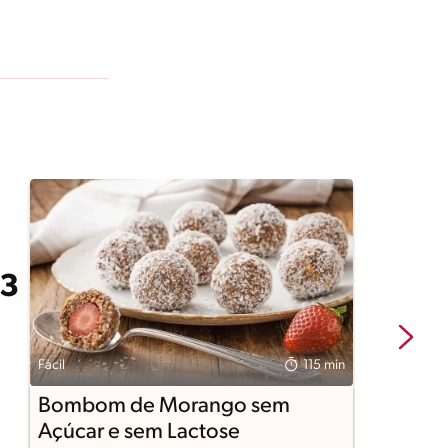
Fácil
115 min
Fá
Bombom de Morango sem
B
Açúcar e sem Lactose
P