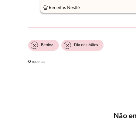
Receitas Nestlé
Bebida
Dia das Mães
0
receitas
Não en