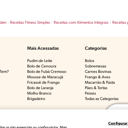
úten
Receitas Fitness Simples
Receitas com Alimentos Integrais
Receitas 
Mais Acessadas
Categorias
Pudim de Leite
Bolos
Bolo de Cenoura
Sobremesas
Tem?​
Bolo de Fubá Cremoso
Carnes Bovinas​
Mousse de Maracujá
Frango & Aves​
Fricassê de Frango
Macarrão & Pasta​
Bolo de Laranja
Pães & Tortas​
Molho Branco
Peixes
Brigadeiro
Todas as Categorias
Configurar
des Produits Nestlé, S.A. Vevey (Suiza)
Termos e Condições
Polític
tar os não essenciais ou configurá-los. Mais