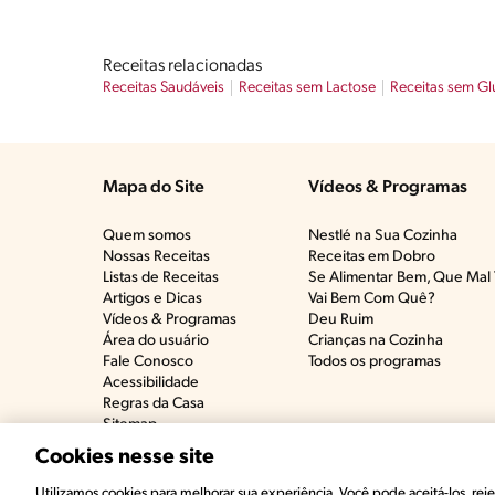
Receitas relacionadas
Receitas Saudáveis
Receitas sem Lactose
Receitas sem Gl
Mapa do Site
Vídeos & Programas​
Quem somos
Nestlé na Sua Cozinha
Nossas Receitas
Receitas em Dobro
Listas de Receitas​
Se Alimentar Bem, Que Mal 
Artigos e Dicas​
Vai Bem Com Quê?​
Vídeos & Programas​
Deu Ruim​
Área do usuário
Crianças na Cozinha​
Fale Conosco
Todos os programas
Acessibilidade
Regras da Casa
Sitemap
Cookies nesse site
©2022, Nestlé. Marcas registradas por Societé 
Utilizamos cookies para melhorar sua experiência. Você pode aceitá-los, rejei