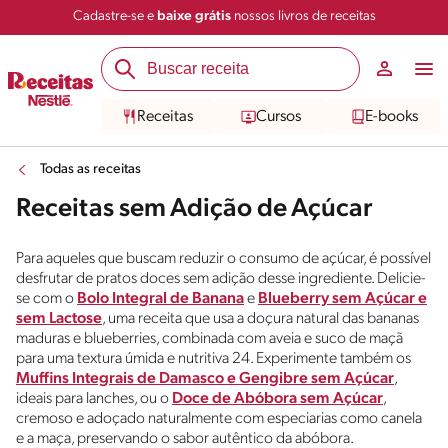
Cadastre-se e
baixe grátis
nossos livros de receitas
Receitas
Cursos
E-books
Todas as receitas
Receitas sem Adição de Açúcar
Para aqueles que buscam reduzir o consumo de açúcar, é possível
desfrutar de pratos doces sem adição desse ingrediente. Delicie-
se com o
Bolo Integral de Banana
e
Blueberry sem Açúcar e
sem Lactose
, uma receita que usa a doçura natural das bananas
maduras e blueberries, combinada com aveia e suco de maçã
para uma textura úmida e nutritiva 24. Experimente também os
Muffins Integrais de Damasco e Gengibre sem Açúcar
,
ideais para lanches, ou o
Doce de Abóbora sem Açúcar
,
cremoso e adoçado naturalmente com especiarias como canela
e a maça, preservando o sabor autêntico da abóbora.