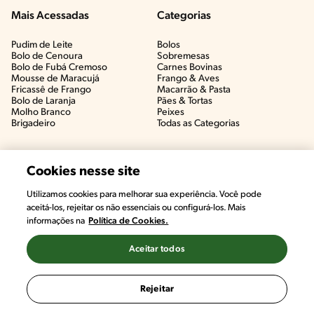
Mais Acessadas
Categorias
Pudim de Leite
Bolos
Bolo de Cenoura
Sobremesas
Bolo de Fubá Cremoso
Carnes Bovinas​
Mousse de Maracujá
Frango & Aves​
Fricassê de Frango
Macarrão & Pasta​
Bolo de Laranja
Pães & Tortas​
Molho Branco
Peixes
Brigadeiro
Todas as Categorias
Cookies nesse site
Utilizamos cookies para melhorar sua experiência. Você pode
aceitá-los, rejeitar os não essenciais ou configurá-los. Mais
informações na
Política de Cookies.
Aceitar todos
©2022, Nestlé. Marcas registradas por Societé des Produits Nestlé,
S.A. Vevey (Suiza)
Rejeitar
Termos e Condições
Política de Privacidade