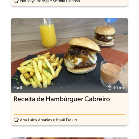
Nathalya Röhrig e Sophia Gênova
Fácil
40 min
Receita de Hambúrguer Cabreiro
Ana Luiza Ananias e Kauã Daiub