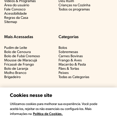
Vídeos & Programas​
Deu Ruim​
Área do usuário
Crianças na Cozinha​
Fale Conosco
Todos os programas
Acessibilidade
Regras da Casa
Sitemap
Mais Acessadas
Categorias
Pudim de Leite
Bolos
Bolo de Cenoura
Sobremesas
Bolo de Fubá Cremoso
Carnes Bovinas​
Mousse de Maracujá
Frango & Aves​
Fricassê de Frango
Macarrão & Pasta​
Bolo de Laranja
Pães & Tortas​
Molho Branco
Peixes
Brigadeiro
Todas as Categorias
Cookies nesse site
Utilizamos cookies para melhorar sua experiência. Você pode
aceitá-los, rejeitar os não essenciais ou configurá-los. Mais
informações na
Política de Cookies.