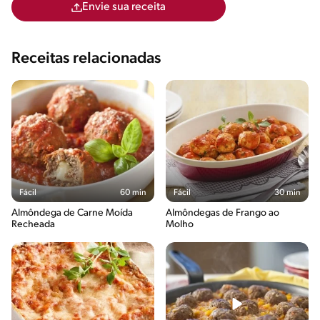
Envie sua receita
Receitas relacionadas
Fácil
60 min
Fácil
30 min
Almôndega de Carne Moída
Almôndegas de Frango ao
Recheada
Molho