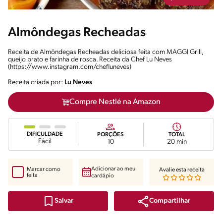
Almôndegas Recheadas
Receita de Almôndegas Recheadas deliciosa feita com MAGGI Grill,
queijo prato e farinha de rosca. Receita da Chef Lu Neves
(https://www.instagram.com/chefluneves)
Receita criada por:
Lu Neves
Compre Nestlé na Amazon
DIFICULDADE
PORÇÕES
TOTAL
Fácil
10
20 min
Adicionar ao meu
Marcar como
Avalie esta receita
feita
cardápio
Compartilhar
Salvar