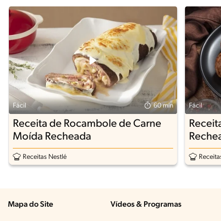
Fácil
60 min
Fácil
Receita de Rocambole de Carne
Receit
Moída Recheada
Rechea
Receitas Nestlé
Receita
Mapa do Site
Vídeos & Programas​