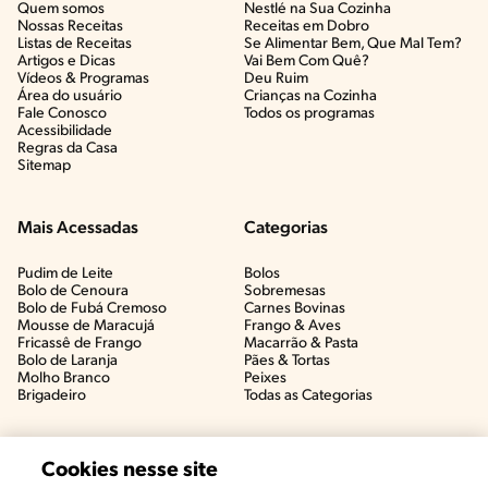
Quem somos
Nestlé na Sua Cozinha
Nossas Receitas
Receitas em Dobro
Listas de Receitas​
Se Alimentar Bem, Que Mal Tem?​
Artigos e Dicas​
Vai Bem Com Quê?​
Vídeos & Programas​
Deu Ruim​
Área do usuário
Crianças na Cozinha​
Fale Conosco
Todos os programas
Acessibilidade
Regras da Casa
Sitemap
Mais Acessadas
Categorias
Pudim de Leite
Bolos
Bolo de Cenoura
Sobremesas
Bolo de Fubá Cremoso
Carnes Bovinas​
Mousse de Maracujá
Frango & Aves​
Fricassê de Frango
Macarrão & Pasta​
Bolo de Laranja
Pães & Tortas​
Molho Branco
Peixes
Brigadeiro
Todas as Categorias
Cookies nesse site