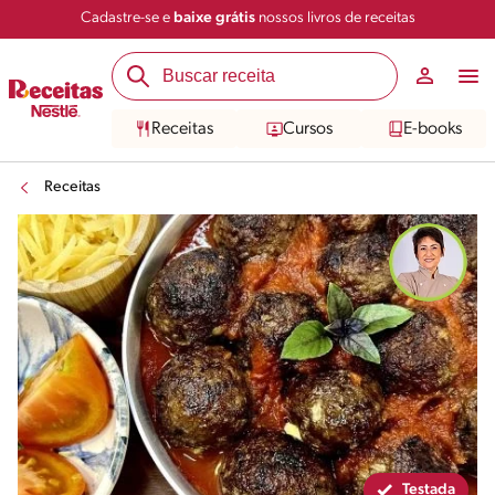
Cadastre-se e
baixe grátis
nossos livros de receitas
Compartilhar
Salvar
Receitas
Cursos
E-books
Receitas
Testada