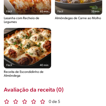
Fácil
65 min
Fácil
35 min
Lasanha com Recheio de
Almôndegas de Carne ao Molho
Legumes
Fácil
40 min
Receita de Escondidinho de
Almôndega
Avaliação da receita (0)
0 de 5