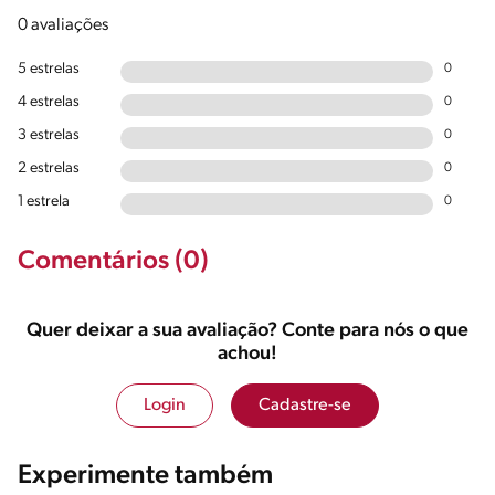
0 avaliações
5 estrelas
0
4 estrelas
0
3 estrelas
0
2 estrelas
0
1 estrela
0
Comentários (0)
Quer deixar a sua avaliação? Conte para nós o que
achou!
Login
Cadastre-se
Experimente também