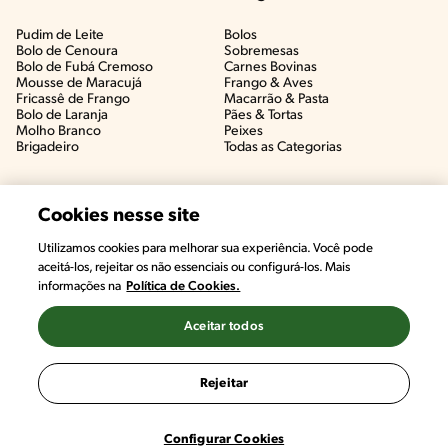
Pudim de Leite
Bolos
Bolo de Cenoura
Sobremesas
Bolo de Fubá Cremoso
Carnes Bovinas​
Mousse de Maracujá
Frango & Aves​
Fricassê de Frango
Macarrão & Pasta​
Bolo de Laranja
Pães & Tortas​
Molho Branco
Peixes
Brigadeiro
Todas as Categorias
Cookies nesse site
Utilizamos cookies para melhorar sua experiência. Você pode
aceitá-los, rejeitar os não essenciais ou configurá-los. Mais
informações na
Política de Cookies.
Aceitar todos
©2022, Nestlé. Marcas registradas por Societé des Produits Nestlé,
S.A. Vevey (Suiza)
Rejeitar
Termos e Condições
Política de Privacidade
Configurações de Cookies
Configurar Cookies