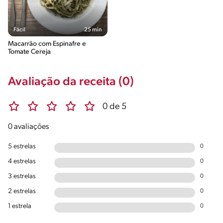
Fácil
25 min
Macarrão com Espinafre e
Tomate Cereja
Avaliação da receita (0)
0 de 5
0 avaliações
5 estrelas
0
4 estrelas
0
3 estrelas
0
2 estrelas
0
1 estrela
0