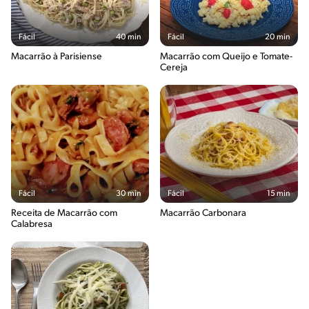
Fácil
40 min
Fácil
20 min
Macarrão à Parisiense
Macarrão com Queijo e Tomate-
Cereja
Fácil
30 min
Fácil
15 min
Receita de Macarrão com
Macarrão Carbonara
Calabresa