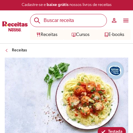
Cadastre-se e
baixe grátis
nossos livros de receitas
Compartilhar
Salvar
Receitas
Cursos
E-books
Receitas
Testada