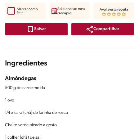
Adicionar ao meu
Marcar como
Avalie esta receita
feita
cardápio
Compartilhar
Salvar
Ingredientes
Almôndegas
500 g de carne moída
1 ovo
1/4 xícara (chá) de farinha de rosca
Cheiro verde picado a gosto
1 colher (chá) de sal