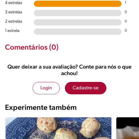
4 estrelas
1
3 estrelas
0
2 estrelas
0
1 estrela
0
Comentários (0)
Quer deixar a sua avaliação? Conte para nós o que
achou!
Login
Cadastre-se
Experimente também