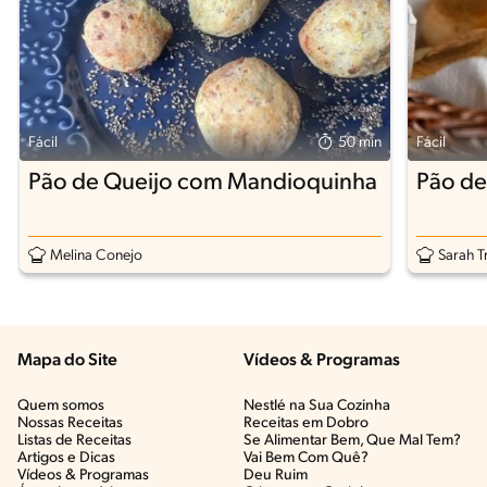
Fácil
50 min
Fácil
Pão de Queijo com Mandioquinha
Pão de
Melina Conejo
Sarah T
Mapa do Site
Vídeos & Programas​
Quem somos
Nestlé na Sua Cozinha
Nossas Receitas
Receitas em Dobro
Listas de Receitas​
Se Alimentar Bem, Que Mal Tem?​
Artigos e Dicas​
Vai Bem Com Quê?​
Vídeos & Programas​
Deu Ruim​