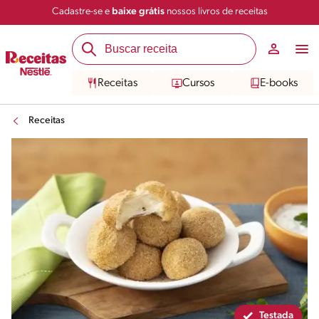
Cadastre-se e
baixe grátis
nossos livros de receitas
Compartilhar
Salvar
Receitas
Cursos
E-books
Receitas
Testada