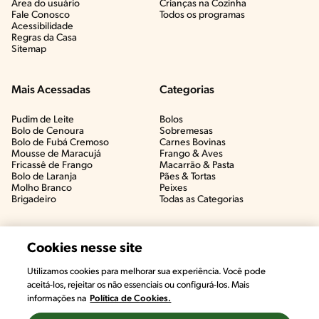
Área do usuário
Crianças na Cozinha​
Fale Conosco
Todos os programas
Acessibilidade
Regras da Casa
Sitemap
Mais Acessadas
Categorias
Pudim de Leite
Bolos
Bolo de Cenoura
Sobremesas
Bolo de Fubá Cremoso
Carnes Bovinas​
Mousse de Maracujá
Frango & Aves​
Fricassê de Frango
Macarrão & Pasta​
Bolo de Laranja
Pães & Tortas​
Molho Branco
Peixes
Brigadeiro
Todas as Categorias
Cookies nesse site
Utilizamos cookies para melhorar sua experiência. Você pode
aceitá-los, rejeitar os não essenciais ou configurá-los. Mais
informações na
Política de Cookies.