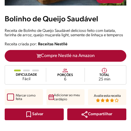
Bolinho de Queijo Saudável
Receita de Bolinho de Queijo Saudável delicioso feito com batata,
farinha de arroz, queijo muçarela light, semente de linhaça e temperos
Receita criada por:
Receitas Nestllé
Compre Nestlé na Amazon
DIFICULDADE
PORÇÕES
TOTAL
Fácil
6
25 min
Adicionar ao meu
Marcar como
Avalie esta receita
feita
cardápio
Compartilhar
Salvar