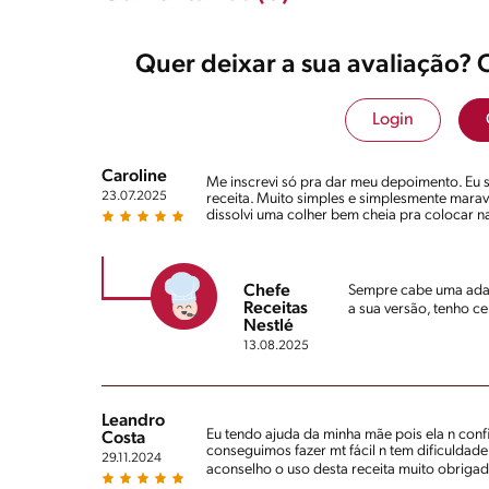
Quer deixar a sua avaliação? 
Login
Caroline
Me inscrevi só pra dar meu depoimento. Eu s
23.07.2025
receita. Muito simples e simplesmente maravi
dissolvi uma colher bem cheia pra colocar na 
Chefe
Sempre cabe uma ada
Receitas
a sua versão, tenho ce
Nestlé
13.08.2025
Leandro
Eu tendo ajuda da minha mãe pois ela n con
Costa
conseguimos fazer mt fácil n tem dificuldade
29.11.2024
aconselho o uso desta receita muito obriga