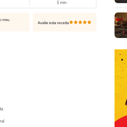
5 min
ao meu
Avalie esta receita
da
ral