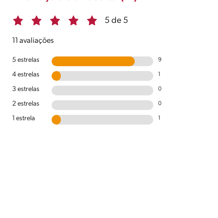
5 de 5
11 avaliações
5 estrelas
9
4 estrelas
1
3 estrelas
0
2 estrelas
0
1 estrela
1