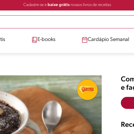
Cadastre-se e
baixe grátis
nossos livros de receitas
tis
E-books
Cardápio Semanal
Comp
e f
Rece