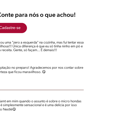
Conte para nós o que achou!
Cadastre-se
ou uma "zero a esquerda" na cozinha, mas fui tentar essa
lhosa!!! Única diferença é que eu só tinha ninho em pó e
receita. Gente, só façam... É demais!!!
ptação no preparo! Agradecemos por nos contar sobre
rteza que ficou maravilhoso. 😋
fiamt em mim quando o assunto é sobre o micro hondas
 é simplesmente sensacional e é uma delícia por isso
do Nestlé😋