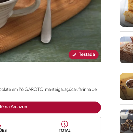
Testada
colate em Pó GAROTO, manteiga, açúcar, farinha de
lé na Amazon
ÕES
TOTAL