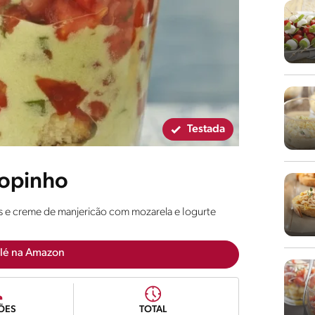
Testada
Copinho
s e creme de manjericão com mozarela e Iogurte
lé na Amazon
ÕES
TOTAL