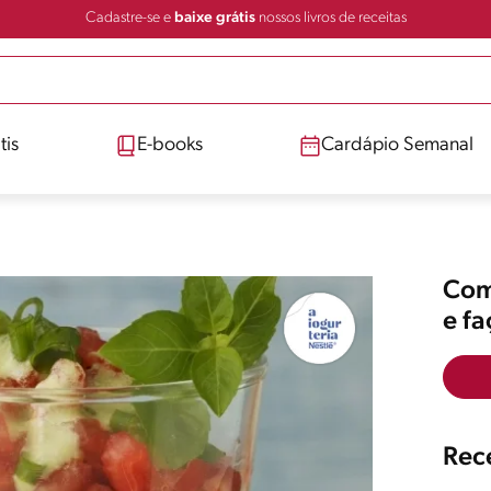
Cadastre-se e
baixe grátis
nossos livros de receitas
tis
E-books
Cardápio Semanal
Comp
e f
Rece