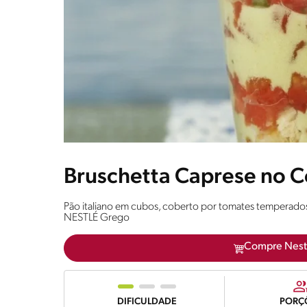
Bruschetta Caprese no 
Pão italiano em cubos, coberto por tomates temperado
NESTLÉ Grego
Compre Nest
DIFICULDADE
PORÇ