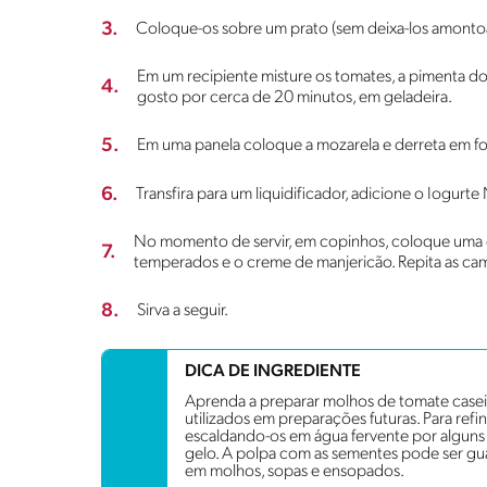
3.
Coloque-os sobre um prato (sem deixa-los amontoa
Em um recipiente misture os tomates, a pimenta do 
4.
gosto por cerca de 20 minutos, em geladeira.
5.
Em uma panela coloque a mozarela e derreta em fo
6.
Transfira para um liquidificador, adicione o Iogur
No momento de servir, em copinhos, coloque uma 
7.
temperados e o creme de manjericão. Repita as cam
8.
Sirva a seguir.
DICA DE INGREDIENTE
Aprenda a preparar molhos de tomate case
utilizados em preparações futuras. Para refin
escaldando-os em água fervente por algun
gelo. A polpa com as sementes pode ser gua
em molhos, sopas e ensopados.