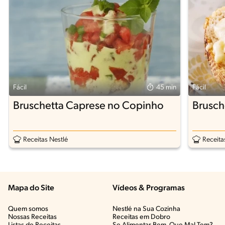
Fácil
45 min
Fácil
Bruschetta Caprese no Copinho
Brusch
Receitas Nestlé
Receita
Mapa do Site
Vídeos & Programas​
Quem somos
Nestlé na Sua Cozinha
Nossas Receitas
Receitas em Dobro