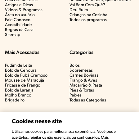
Listas de Receitas​
Se Alimentar Bem, Que Mal Tem?​
Artigos e Dicas​
Vai Bem Com Quê?​
Vídeos & Programas​
Deu Ruim​
Área do usuário
Crianças na Cozinha​
Fale Conosco
Todos os programas
Acessibilidade
Regras da Casa
Sitemap
Mais Acessadas
Categorias
Pudim de Leite
Bolos
Bolo de Cenoura
Sobremesas
Bolo de Fubá Cremoso
Carnes Bovinas​
Mousse de Maracujá
Frango & Aves​
Fricassê de Frango
Macarrão & Pasta​
Bolo de Laranja
Pães & Tortas​
Molho Branco
Peixes
Brigadeiro
Todas as Categorias
Cookies nesse site
Utilizamos cookies para melhorar sua experiência. Você pode
aceitá-los, rejeitar os não essenciais ou configurá-los. Mais