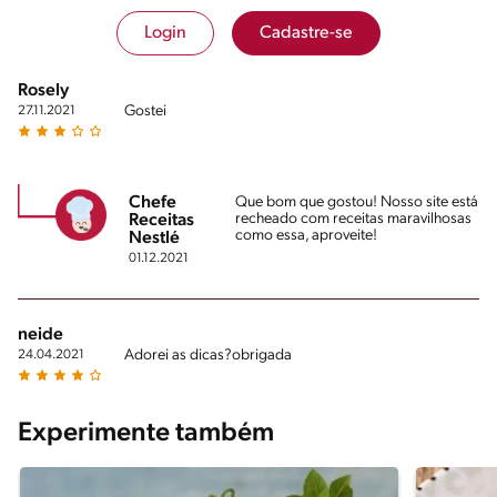
Login
Cadastre-se
Rosely
Gostei
27.11.2021
Chefe
Que bom que gostou! Nosso site está
recheado com receitas maravilhosas
Receitas
como essa, aproveite!
Nestlé
01.12.2021
neide
Adorei as dicas?obrigada
24.04.2021
Experimente também