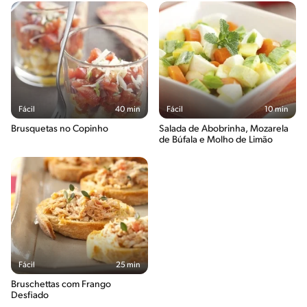
Fácil
40 min
Fácil
10 min
Brusquetas no Copinho
Salada de Abobrinha, Mozarela
de Búfala e Molho de Limão
Fácil
25 min
Bruschettas com Frango
Desfiado