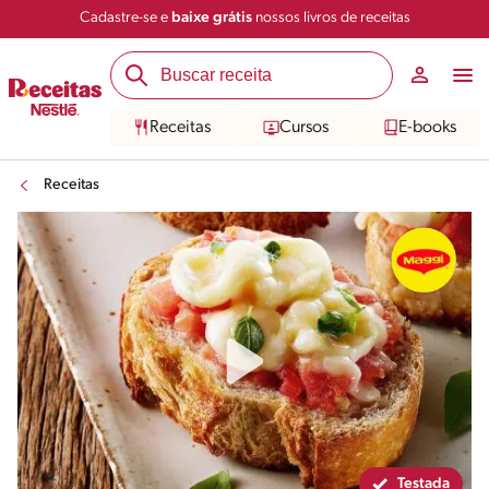
Cadastre-se e
baixe grátis
nossos livros de receitas
Compartilhar
Salvar
Receitas
Cursos
E-books
Receitas
Testada